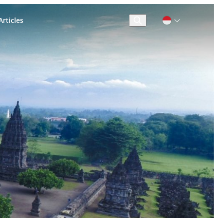
rticles
Cari