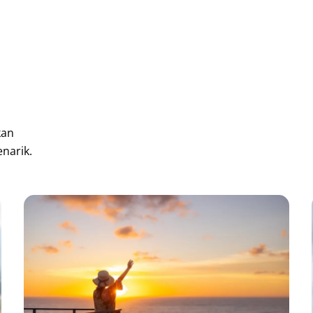
kan
enarik.