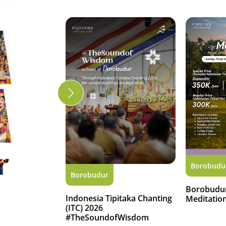
Borobudu
Borobudur
Borobudur
Indonesia Tipitaka Chanting
Meditation
(ITC) 2026
#TheSoundofWisdom