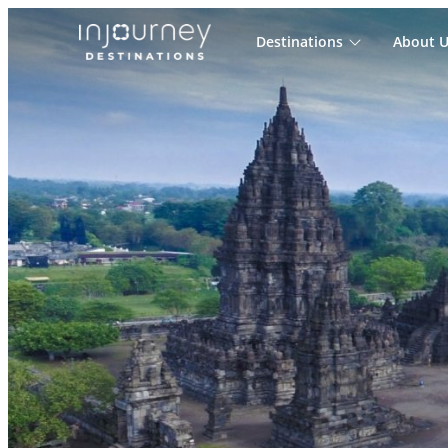
Destinations
About U
Cari
untuk: