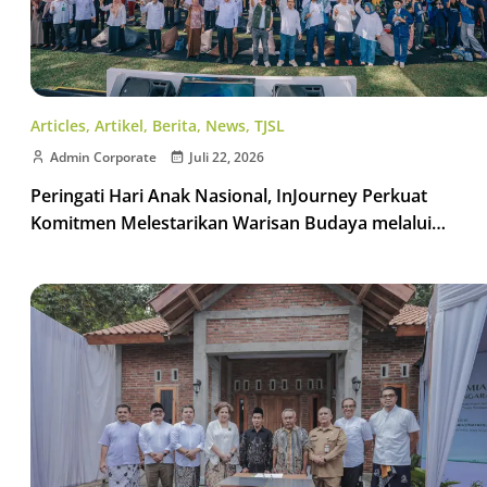
Articles
,
Artikel
,
Berita
,
News
,
TJSL
Admin Corporate
Juli 22, 2026
Peringati Hari Anak Nasional, InJourney Perkuat
Komitmen Melestarikan Warisan Budaya melalui
Generasi Penerus Bangsa