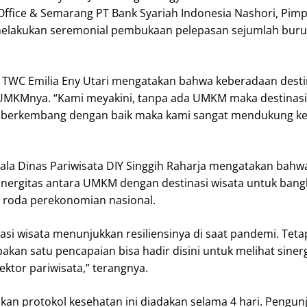
Office & Semarang PT Bank Syariah Indonesia Nashori, Pim
melakukan seremonial pembukaan pelepasan sejumlah buru
 TWC Emilia Eny Utari mengatakan bahwa keberadaan desti
UMKMnya. “Kami meyakini, tanpa ada UMKM maka destinasi
 berkembang dengan baik maka kami sangat mendukung kegi
ala Dinas Pariwisata DIY Singgih Raharja mengatakan bahwa
nergitas antara UMKM dengan destinasi wisata untuk bangk
roda perekonomian nasional.
si wisata menunjukkan resiliensinya di saat pandemi. Tet
akan satu pencapaian bisa hadir disini untuk melihat siner
tor pariwisata,” terangnya.
an protokol kesehatan ini diadakan selama 4 hari. Pengun