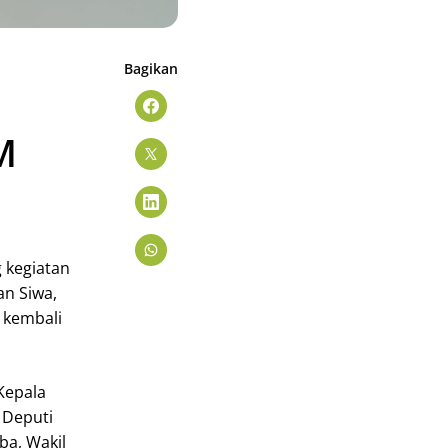
Bagikan
M
 kegiatan
an Siwa,
 kembali
Kepala
 Deputi
ba, Wakil