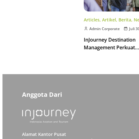
Articles
,
Artikel
,
Berita
,
N
Admin Corporate
Juli 3
InJourney Destination
Management Perkuat
Kompetensi Pemandu W
Kawasan Borobudur
Anggota Dari
Alamat Kantor Pusat