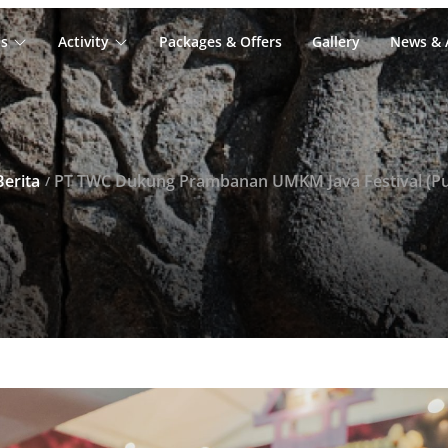
s
Activity
Packages & Offers
Gallery
News & A
Berita
PT TWC Dukung Prambanan UMKM Java Festival (Puj