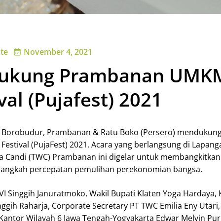
te
November 4, 2021
Dukung Prambanan UMK
val (Pujafest) 2021
 Borobudur, Prambanan & Ratu Boko (Persero) mendukung
stival (PujaFest) 2021. Acara yang berlangsung di Lapang
 Candi (TWC) Prambanan ini digelar untuk membangkitkan
langkah percepatan pemulihan perekonomian bangsa.
VI Singgih Januratmoko, Wakil Bupati Klaten Yoga Hardaya, 
nggih Raharja, Corporate Secretary PT TWC Emilia Eny Utari,
antor Wilayah 6 Jawa Tengah-Yogyakarta Edwar Melvin Pur