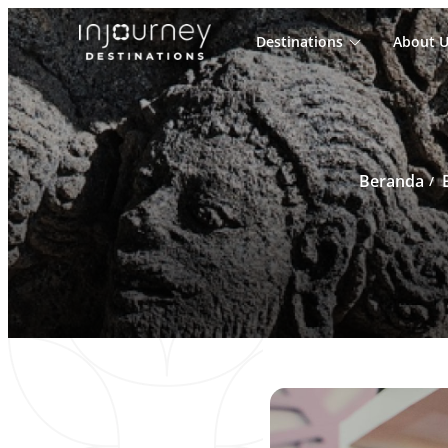
Destinations
About U
Cari
untuk:
Beranda