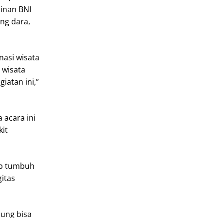
pinan BNI
ng dara,
nasi wisata
 wisata
atan ini,”
 acara ini
it
ap tumbuh
gitas
jung bisa