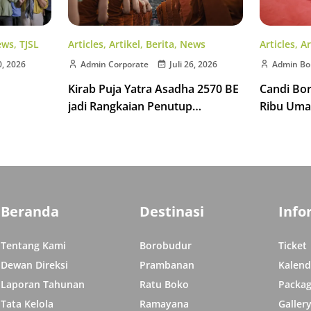
Articles
,
Artikel
,
Berita
,
News
ews
,
TJSL
Articles
,
Ar
Admin Corporate
Juli 26, 2026
0, 2026
Admin Bo
Kirab Puja Yatra Asadha 2570 BE
Candi Bo
jadi Rangkaian Penutup
Ribu Uma
Indonesia Tipitaka Chanting 2570
isata di
Indonesia
BE
Beranda
Destinasi
Info
Tentang Kami
Borobudur
Ticket
Dewan Direksi
Prambanan
Kalend
Laporan Tahunan
Ratu Boko
Packag
Tata Kelola
Ramayana
Galler