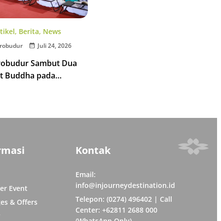
tikel
,
Berita
,
News
robudur
Juli 24, 2026
robudur Sambut Dua
t Buddha pada
 Tipitaka Chanting 2026
rmasi
Kontak
Email:
info@injourneydestination.id
er Event
Telepon: (0274) 496402 | Call
es & Offers
Center: +62811 2688 000
y
(WhatsApp Only)