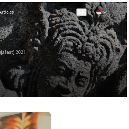
rticles
Cari
afest) 2021