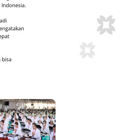
 Indonesia.
adi
mengatakan
epat
 bisa