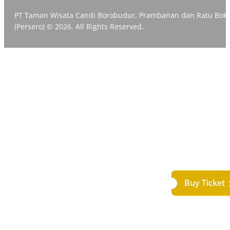
PT Taman Wisata Candi Borobudur, Prambanan dan Ratu Bok
(Persero) © 2026. All Rights Reserved.
Buy Ticket