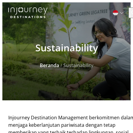
C
Cari
Sustainability
untuk:
Beranda
Sustainability
Injourney Destination Management berkomitmen dala
menjaga keberlanjutan pariwisata dengan tetap
memberikan yang terbaik terhadap lingkungan, sosial