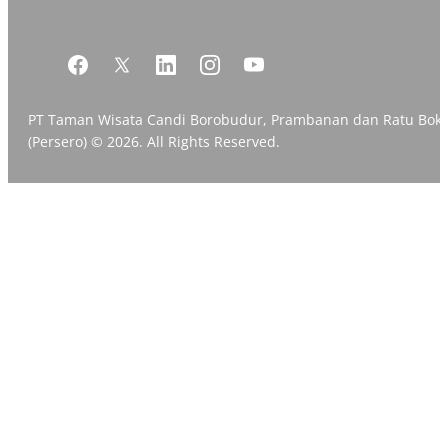
PT Taman Wisata Candi Borobudur, Prambanan dan Ratu Bok
(Persero) © 2026. All Rights Reserved.