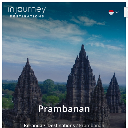
C
Cari
untuk:
Prambanan
Beranda
Destinations
Prambanan