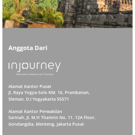
Anggota Dari
Alamat Kantor Pusat
Jl. Raya Yogya-Solo KM. 16, Prambanan,
Sleman, D.I Yogyakarta 55571
Alamat Kantor Perwakilan
Sarinah, JI. M.H Thamrin No. 11. 12A Floor,
Gondangdia, Menteng, Jakarta Pusat