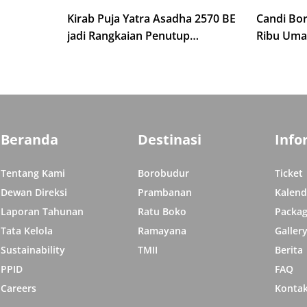
Kirab Puja Yatra Asadha 2570 BE
Candi Bo
jadi Rangkaian Penutup
Ribu Uma
Indonesia Tipitaka Chanting 2570
isata di
Indonesia
BE
Beranda
Destinasi
Info
Tentang Kami
Borobudur
Ticket
Dewan Direksi
Prambanan
Kalend
Laporan Tahunan
Ratu Boko
Packag
Tata Kelola
Ramayana
Galler
Sustainability
TMII
Berita
PPID
FAQ
Careers
Konta