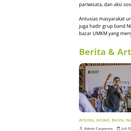
pariwisata, dan aksi s
Antusias masyarakat unt
juga hadir grup band Ni
bazar UMKM yang menyaj
Berita & Art
Articles
,
Artikel
,
Berita
,
N
Admin Corporate
Juli 3