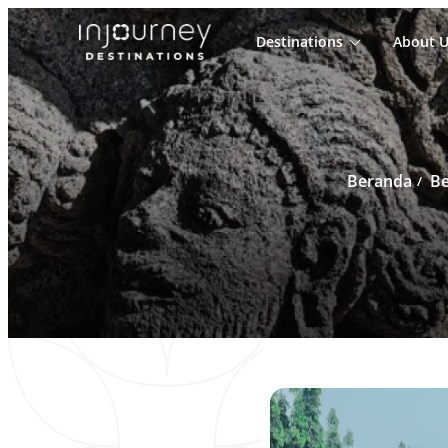
Destinations
About U
Cari
untuk:
Beranda
Be