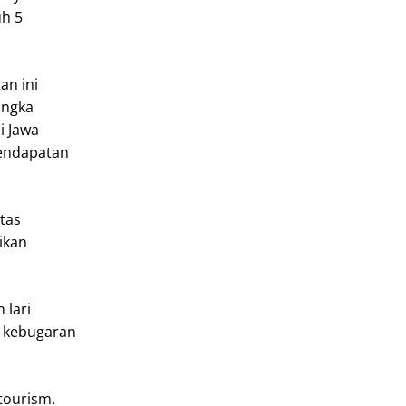
uh 5
an ini
angka
i Jawa
pendapatan
tas
ikan
 lari
k kebugaran
tourism.