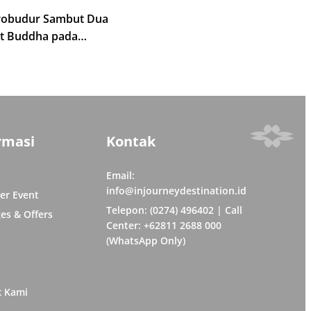
robudur Sambut Dua
t Buddha pada
 Tipitaka Chanting 2026
rmasi
Kontak
Email:
info@injourneydestination.id
er Event
Telepon: (0274) 496402 | Call
es & Offers
Center: +62811 2688 000
y
(WhatsApp Only)
k Kami