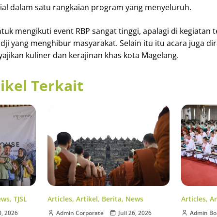
osial dalam satu rangkaian program yang menyeluruh.
uk mengikuti event RBP sangat tinggi, apalagi di kegiatan 
dji yang menghibur masyarakat. Selain itu itu acara juga d
ikan kuliner dan kerajinan khas kota Magelang.
ikel Terkait
Articles
,
Artikel
,
Berita
,
News
ews
,
TJSL
Articles
,
Ar
Admin Corporate
Juli 26, 2026
0, 2026
Admin Bo