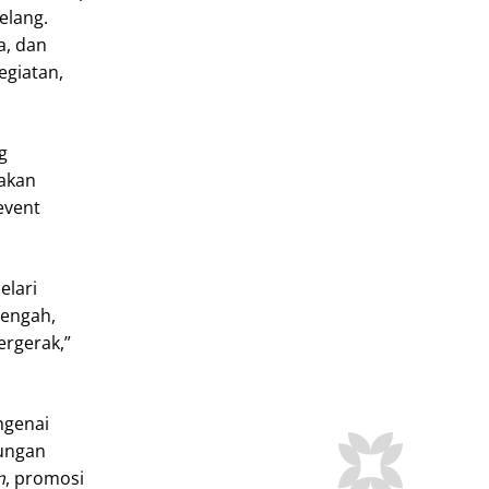
elang.
a, dan
egiatan,
g
 akan
event
elari
Tengah,
ergerak,”
ngenai
dungan
m
, promosi