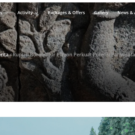
s
Activity
Packages & Offers
Gallery
News & A
rita
Rupiah Borobudur Playon Perkuat Potensi Pariwisata Berba