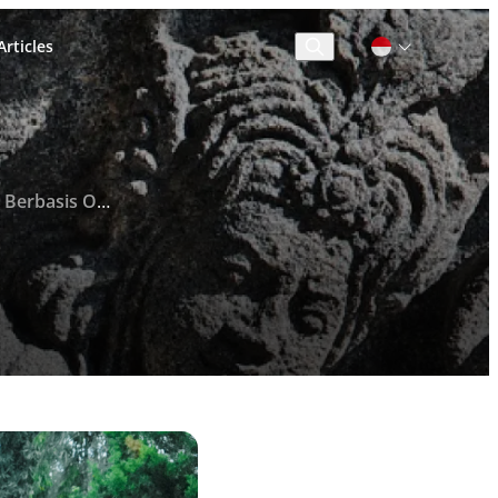
rticles
Cari
sis Olahraga