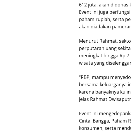
612 juta, akan didonas
Event ini juga berfung
paham rupiah, serta p
akan diadakan pameran 
Menurut Rahmat, sekto
perputaran uang sekitar 
meningkat hingga Rp 7 
wisata yang diselengga
“RBP, mampu menyedot r
bersama keluarganya i
karena banyaknya kulin
jelas Rahmat Dwisaputr
Event ini mengedepanka
Cinta, Bangga, Paham 
konsumen, serta men