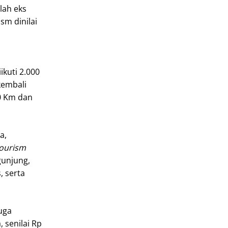
lah eks
sm dinilai
kuti 2.000
kembali
10 Km dan
a,
tourism
gunjung,
, serta
uga
 senilai Rp