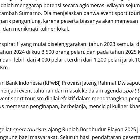
 adalah menggarap potensi secara aglomerasi wilayah sejum
” tambah Sumarno. Dia menjelaskan bahwa event sport touri
enarik pengunjung, karena peserta biasanya akan memesan
 dan menikmati kuliner lokal.
nspiratif yang mulai diselenggarakan tahun 2023 semula dii
ahun 2024 diikuti 3.500 orang pelari, dan pada tahun 2025 
an lebih dari 4.000 pelari, terdiri dari 1.200 pelari jarak 
5Km.
an Bank Indonesia (KPwBI) Provinsi Jateng Rahmat Dwisaput
menjadi event tahunan dan masuk ke dalam agenda
sport 
Event sport tourism dinilai efektif dalam mendatangkan pen
s memesan penginapan, berbelanja, mencicipi kuliner khas
eliat
sport tourism
, ajang Rupiah Borobudur Playon 2025 j
sung bagi masyarakat. Seluruh hasil pendaftaran peserta,