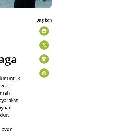
Bagikan
raga
dur untuk
Event
intah
syarakat
ayaan
dur.
Playon