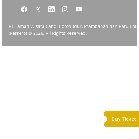
PT Taman Wisata Candi Borobudur, Prambanan dan Ratu Bok
(Persero) © 2026. All Rights Reserved.
Buy Ticket