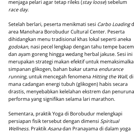
menjaga pelari agar tetap rileks (
stay loose
) sebelum
race day
.
Setelah berlari, peserta menikmati sesi
Carbo Loading
d
area Manohara Borobudur Cultural Center. Peserta
dihidangkan menu tradisional khas lokal seperti aneka
godokan
, nasi pecel lengkap dengan tahu tempe bacem
dan ayam goreng hingga wedang herbal jakuse. Sesi ini
merupakan strategi makan efektif untuk memaksimalk
simpanan glikogen, bahan bakar utama
endurance
running
, untuk mencegah fenomena
Hitting the Wall
, di
mana cadangan energi tubuh (glikogen) habis secara
drastis, menyebabkan kelelahan ekstrem dan penurun
performa yang signifikan selama lari marathon.
Sementara, praktik Yoga di Borobudur melengkapi
persiapan fisik tersebut dengan dimensi
Spiritual
Wellness
. Praktik
Asana
dan Pranayama di dalam yoga