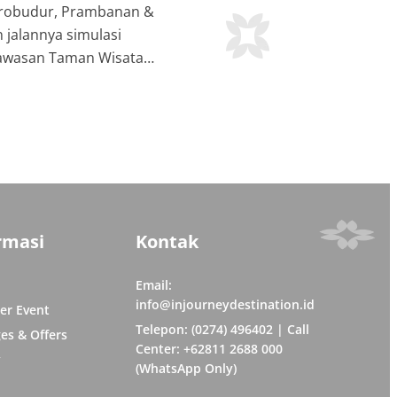
orobudur, Prambanan &
 jalannya simulasi
kawasan Taman Wisata
an simulasi ini juga
a Borobudur (BOB)
erti Balai Konservasi
rapi. […]
rmasi
Kontak
Email:
info@injourneydestination.id
er Event
Telepon: (0274) 496402 | Call
es & Offers
Center: +62811 2688 000
y
(WhatsApp Only)