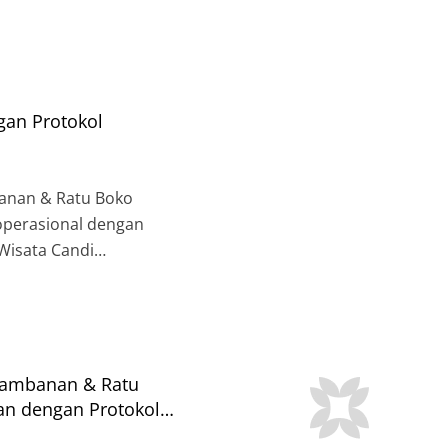
gan Protokol
anan & Ratu Boko
operasional dengan
Wisata Candi
). Hal ini dilakukan
nasi di masa New
akan kewajiban dan
Minimal tiga […]
rambanan & Ratu
nan dengan Protokol