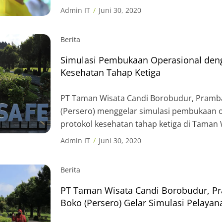
Admin IT
Juni 30, 2020
Berita
Simulasi Pembukaan Operasional den
Kesehatan Tahap Ketiga
PT Taman Wisata Candi Borobudur, Pramb
(Persero) menggelar simulasi pembukaan 
protokol kesehatan tahap ketiga di Taman 
Prambanan dan Borobudur, Kamis (18/6/2020
Admin IT
Juni 30, 2020
sebagai salah satu syarat dibukanya desti
Normal Pariwisata ini. “Simulasi ini merup
Berita
syarat utama untuk membuka operasional. 
PT Taman Wisata Candi Borobudur, P
Boko (Persero) Gelar Simulasi Pelaya
Kesehatan