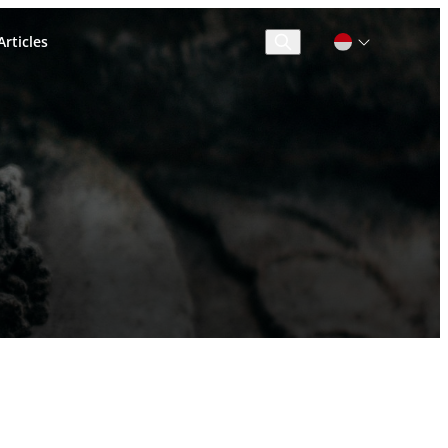
rticles
Cari