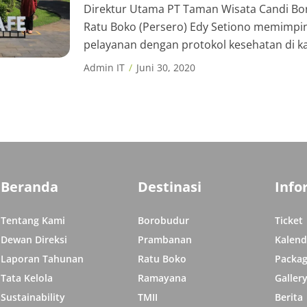
Direktur Utama PT Taman Wisata Candi B
Ratu Boko (Persero) Edy Setiono memimpin
pelayanan dengan protokol kesehatan di 
Candi Borobudur, Selasa (16/6/2020). Kegiat
Admin IT
Juni 30, 2020
dihadiri oleh Direktur Utama Badan Otorit
Indah Juanita beserta sejumlah instansi sep
Borobudur dan Taman Nasional Gunung Me
Beranda
Destinasi
Info
Tentang Kami
Borobudur
Ticket
Dewan Direksi
Prambanan
Kalend
Laporan Tahunan
Ratu Boko
Packag
Tata Kelola
Ramayana
Galler
Sustainability
TMII
Berita