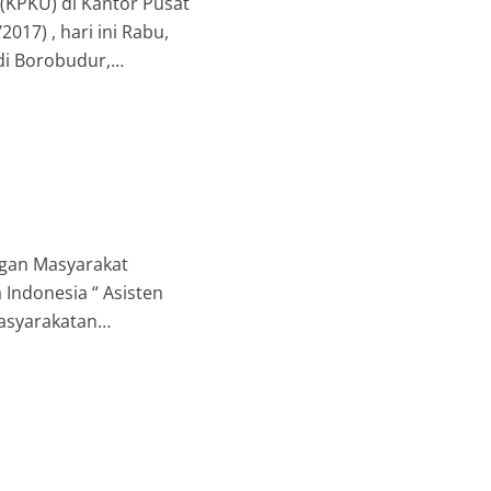
 (KPKU) di Kantor Pusat
17) , hari ini Rabu,
di Borobudur,
ta Ratu […]
ngan Masyarakat
Indonesia “ Asisten
asyarakatan
ini Rabu 24 Januari