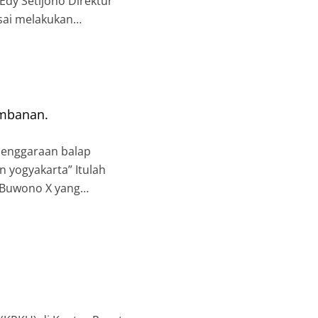
Edy Setijono Direktur
sai melakukan
lyani Bupati
ambanan.
elenggaraan balap
n yogyakarta” Itulah
 Buwono X yang
Y, Kadarmanta Baskoro