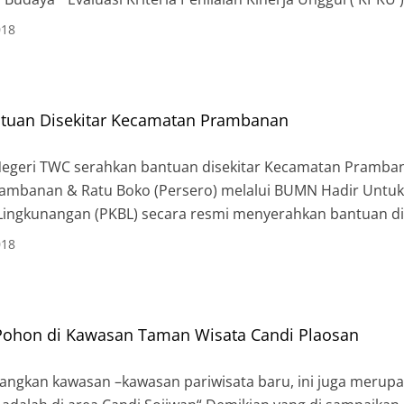
mbanan & Ratu Boko ( Persero ) hari ini telah berakhir. Clos
018
tuan Disekitar Kecamatan Prambanan
egeri TWC serahkan bantuan disekitar Kecamatan Pramba
ambanan & Ratu Boko (Persero) melalui BUMN Hadir Untu
Lingkunangan (PKBL) secara resmi menyerahkan bantuan d
n Klaten yang beralangsung di area parkir Taman Wisata 
018
 ini […]
Pohon di Kawasan Taman Wisata Candi Plaosan
angkan kawasan –kawasan pariwisata baru, ini juga merup