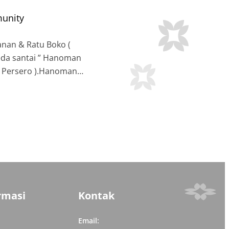
munity
nan & Ratu Boko (
peda santai ” Hanoman
( Persero ).Hanoman
rmasi
Kontak
Email: