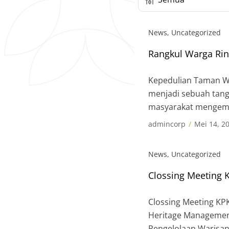
News
,
Uncategorized
Rangkul Warga Rin
Kepedulian Taman Wi
menjadi sebuah tan
masyarakat mengemba
potensi Kopi di Dus
admincorp
Mei 14, 2
dimiliki daerah ters
News
,
Uncategorized
Clossing Meeting
Clossing Meeting KPK
Heritage Management
Pengelolaan Warisan 