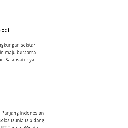
Kopi
ngkungan sekitar
gin maju bersama
r. Salahsatunya
ihat potensi Kopi yang
a Panjang Indonesian
elas Dunia Dibidang
 ) PT Taman Wisata