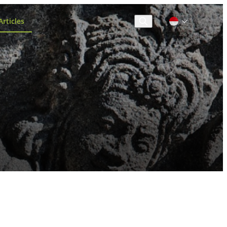
rticles
Cari