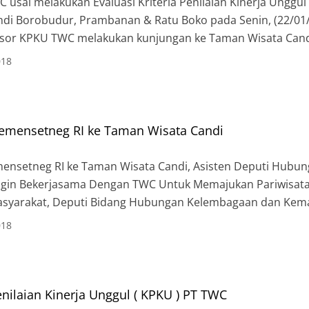
usai melakukan Evaluasi Kriteria Penilaian Kinerja Unggul
di Borobudur, Prambanan & Ratu Boko pada Senin, (22/01/20
sesor KPKU TWC melakukan kunjungan ke Taman Wisata Can
 Of Study, Taman Wisata Candi Prambanan dan Taman Wisa
018
emensetneg RI ke Taman Wisata Candi
ensetneg RI ke Taman Wisata Candi, Asisten Deputi Hubu
ngin Bekerjasama Dengan TWC Untuk Memajukan Pariwisata 
syarakat, Deputi Bidang Hubungan Kelembagaan dan Kem
riat Negara RI Masrokhan bersama dengan rombongan hari 
018
ungan kerja ke Kantor Pusat PT […]
Penilaian Kinerja Unggul ( KPKU ) PT TWC