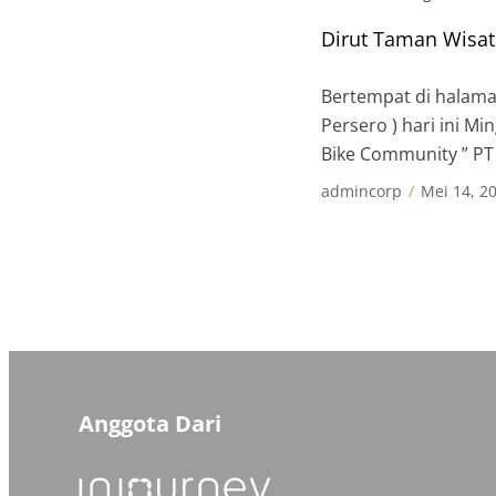
Dirut Taman Wisa
Bertempat di halama
Persero ) hari ini M
Bike Community ” P
Bike Community ini 
admincorp
Mei 14, 2
Anggota Dari