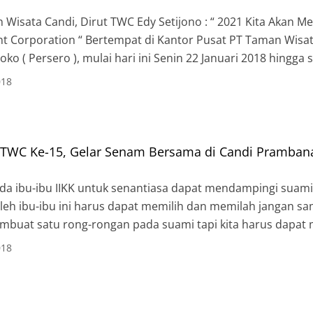
Wisata Candi, Dirut TWC Edy Setijono : “ 2021 Kita Akan M
 Corporation “ Bertempat di Kantor Pusat PT Taman Wisa
o ( Persero ), mulai hari ini Senin 22 Januari 2018 hingg
Kriteria Penilaian Kinerja Unggul ( KPKU ). […]
018
K TWC Ke-15, Gelar Senam Bersama di Candi Pramban
da ibu-ibu IIKK untuk senantiasa dapat mendampingi suami
leh ibu-ibu ini harus dapat memilih dan memilah jangan sa
membuat satu rong-rongan pada suami tapi kita harus dapa
ugasnya di kantor dan tugasnya di rumah itu dapat […]
018