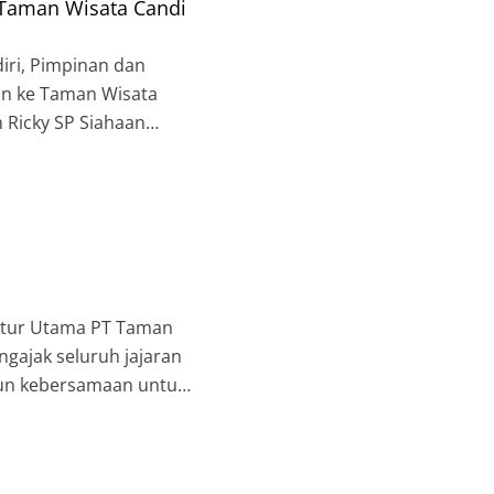
 Taman Wisata Candi
iri, Pimpinan dan
an ke Taman Wisata
 Ricky SP Siahaan
nan & Ratu Boko […]
rektur Utama PT Taman
gajak seluruh jajaran
gun kebersamaan untuk