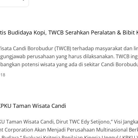
tis Budidaya Kopi, TWCB Serahkan Peralatan & Bibit 
sata Candi Borobudur (TWCB) terhadap masyarakat dan li
ggungjawab perusahaan yang harus dilaksanakan. TWCB in
ngkan potensi wisata yang ada di sekitar Candi Borobudu
un Kerug Batur, Desa Majaksingi, Kecamatan Borobudur. Mel
018
ebut, PT Taman Wisata Candi Borobudur, […]
 KPKU Taman Wisata Candi
U Taman Wisata Candi, Dirut TWC Edy Setijono,” Visi Jangk
 Corporation Akan Menjadi Perusahaan Multinasional Berk
Budaya “ Evaluasi Kriteria Penilaian Kinerja Unggul ( KPKU