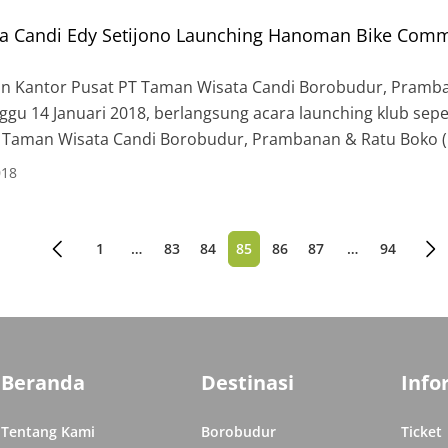
ta Candi Edy Setijono Launching Hanoman Bike Com
n Kantor Pusat PT Taman Wisata Candi Borobudur, Pramba
inggu 14 Januari 2018, berlangsung acara launching klub se
T Taman Wisata Candi Borobudur, Prambanan & Ratu Boko 
dilaunching oleh Direktur Utama PT Taman […]
018
1
…
83
84
85
86
87
…
94
Paginasi
pos
Beranda
Destinasi
Info
Tentang Kami
Borobudur
Ticket