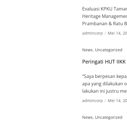
Evaluasi KPKU Taman 
Heritage Management
Prambanan & Ratu Bok
berlangsung Evaluasi 
admincorp
Mei 14, 2
News
,
Uncategorized
Peringati HUT IIK
“Saya berpesan kepa
apa yang dilakukan o
lakukan ini justru 
dalam mengerjakan t
admincorp
Mei 14, 2
News
,
Uncategorized