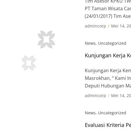
Tim Asesor KPKU TWC 
PT Taman Wisata Can
(24/01/2017) Tim A
Manohara Borobudur
admincorp
Mei 14, 2
News
,
Uncategorized
Kunjungan Kerja K
Kunjungan Kerja Kem
Masrokhan, “ Kami I
Deputi Hubungan Ma
Kementerian Sekreta
admincorp
Mei 14, 2
2018 melakukan kunj
News
,
Uncategorized
Evaluasi Kriteria 