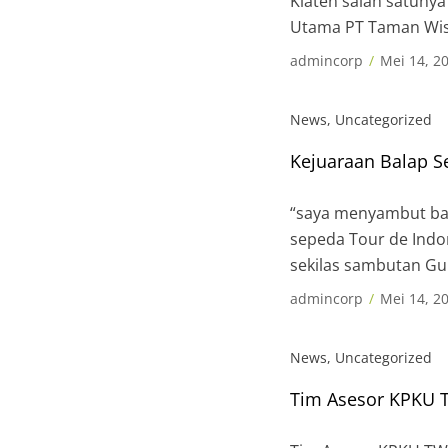
Klaten salah satunya
Utama PT Taman Wis
penanaman bibit poh
admincorp
Mei 14, 2
Kabupaten Klaten y
News
,
Uncategorized
Kejuaraan Balap S
“saya menyambut bai
sepeda Tour de Indon
sekilas sambutan Gu
dibacakan oleh Kepa
admincorp
Mei 14, 2
Aji di malam menjela
News
,
Uncategorized
Tim Asesor KPKU 