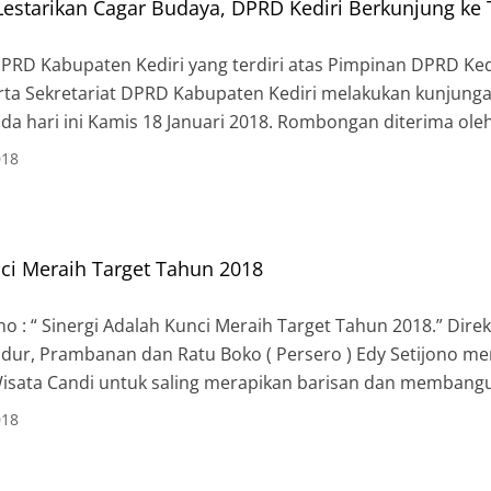
starikan Cagar Budaya, DPRD Kediri Berkunjung ke
PRD Kabupaten Kediri yang terdiri atas Pimpinan DPRD Ked
rta Sekretariat DPRD Kabupaten Kediri melakukan kunjung
a hari ini Kamis 18 Januari 2018. Rombongan diterima oleh
 dan Pelayanan PT Taman Wisata Candi Borobudur, Pramba
018
nci Meraih Target Tahun 2018
no : “ Sinergi Adalah Kunci Meraih Target Tahun 2018.” Di
dur, Prambanan dan Ratu Boko ( Persero ) Edy Setijono men
Wisata Candi untuk saling merapikan barisan dan memban
haan di tahun 2018. Ini disampaikan oleh […]
018