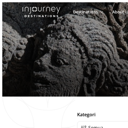
Destinations
About U
Cari
untuk:
Daftar Post
Kategori
Semua