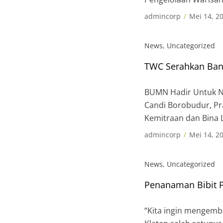
Candi Borobudur, Pra
admincorp
Mei 14, 2
News
,
Uncategorized
TWC Serahkan Ban
BUMN Hadir Untuk N
Candi Borobudur, Pr
Kemitraan dan Bina 
Sleman dan Prambana
admincorp
Mei 14, 2
(25/01/2018). Bantuan
News
,
Uncategorized
Penanaman Bibit 
“Kita ingin mengemb