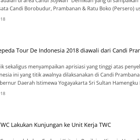
 adalah di area Candi Sojiwan“ Demikian yang di sampaikan 
ata Candi Borobudur, Prambanan & Ratu Boko (Persero) u
on di kawasan Taman Wisata Candi Plaosan bersama Sri Mu
018
ang merupakan […]
epeda Tour De Indonesia 2018 diawali dari Candi Pr
k sekaligus menyampaikan aprisiasi yang tinggi atas peny
esia ini yang titik awalnya dilaksanakan di Candi Prambana
bernur Daerah Istimewa Yogayakarta Sri Sultan Hamengku
la Dinas Pendidikan Pemuda dan Olahraga (Disdikpora) DI
018
ng pelaksanaan kejuaraan […]
TWC Lakukan Kunjungan ke Unit Kerja TWC