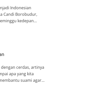
enjadi Indonesian
ta Candi Borobudur,
a seminggu kedepan
an
 dengan cerdas, artinya
mpai apa yang kita
t membantu suami agar