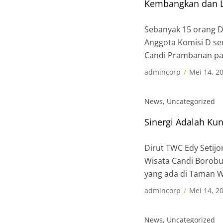
Kembangkan dan Le
Sebanyak 15 orang D
Anggota Komisi D se
Candi Prambanan pad
Direktur Pemasaran
admincorp
Mei 14, 2
News
,
Uncategorized
Sinergi Adalah Ku
Dirut TWC Edy Setijo
Wisata Candi Borobu
yang ada di Taman 
meraih target perusa
admincorp
Mei 14, 2
News
,
Uncategorized