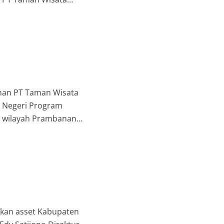
sing Meeting ini […]
nan PT Taman Wisata
k Negeri Program
i wilayah Prambanan
Candi Sojiwan. Kamis
akan asset Kabupaten