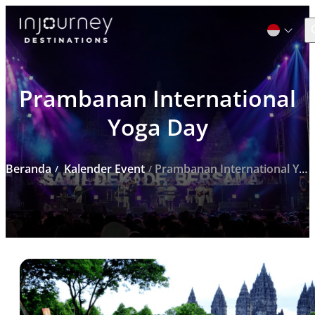
C
Prambanan International
Cari
untuk:
Yoga Day
Beranda
Kalender Event
Prambanan International Yoga Day