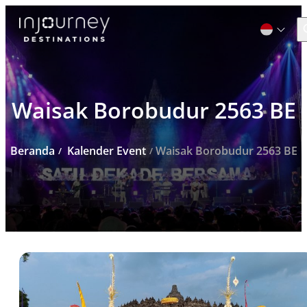
C
Cari
Waisak Borobudur 2563 BE
untuk:
Beranda
Kalender Event
Waisak Borobudur 2563 BE