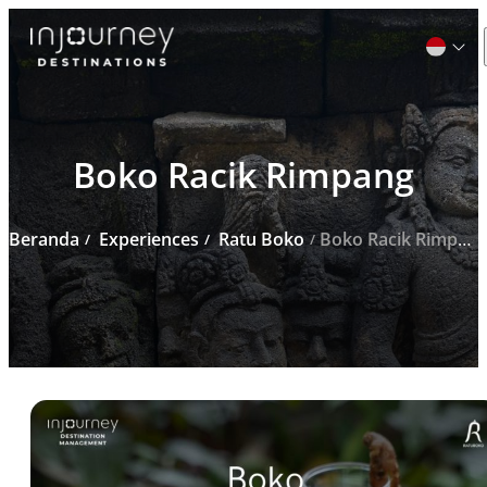
Cari
Boko Racik Rimpang
untuk:
Beranda
Experiences
Ratu Boko
Boko Racik Rimpang