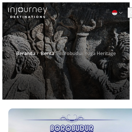
C
Cari
untuk:
Beranda
Berita
Borobudur Yoga Heritage