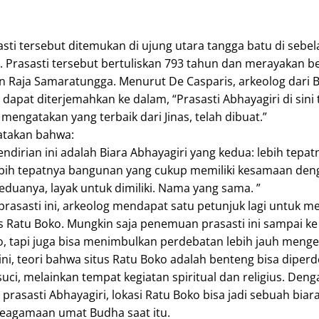
sti tersebut ditemukan di ujung utara tangga batu di sebel
. Prasasti tersebut bertuliskan 793 tahun dan merayakan be
an Raja Samaratungga. Menurut De Casparis, arkeolog dari 
 dapat diterjemahkan ke dalam, “Prasasti Abhayagiri di sini
 mengatakan yang terbaik dari Jinas, telah dibuat.”
atakan bahwa:
dirian ini adalah Biara Abhayagiri yang kedua: lebih tepatn
ebih tepatnya bangunan yang cukup memiliki kesamaan deng
duanya, layak untuk dimiliki. Nama yang sama. ”
asasti ini, arkeolog mendapat satu petunjuk lagi untuk 
us Ratu Boko. Mungkin saja penemuan prasasti ini sampai ke 
o, tapi juga bisa menimbulkan perdebatan lebih jauh mengen
ini, teori bahwa situs Ratu Boko adalah benteng bisa diper
suci, melainkan tempat kegiatan spiritual dan religius. Deng
 prasasti Abhayagiri, lokasi Ratu Boko bisa jadi sebuah biar
keagamaan umat Budha saat itu.