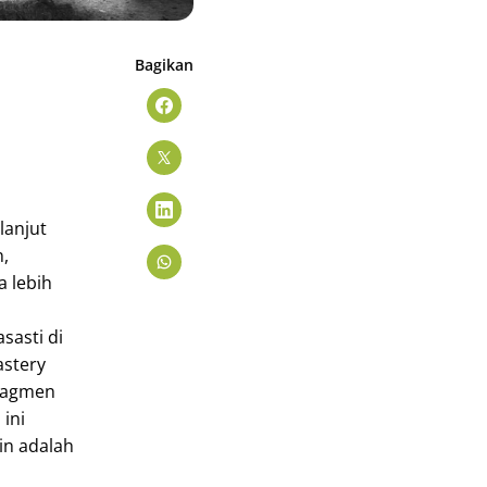
Bagikan
lanjut
n,
a lebih
sasti di
astery
fragmen
 ini
in adalah