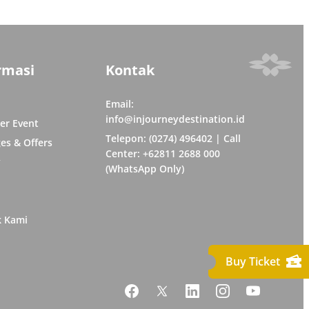
rmasi
Kontak
Email:
info@injourneydestination.id
er Event
Telepon: (0274) 496402 | Call
es & Offers
Center: +62811 2688 000
y
(WhatsApp Only)
k Kami
Buy Ticket