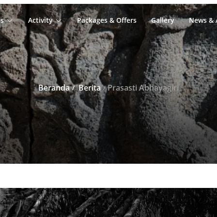
s
Activity
Packages & Offers
Gallery
News & A
Beranda
Berita
Prasasti Abhayagiri