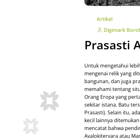
Artikel
Digimark Boro
Prasasti 
Untuk mengetahui lebih 
mengenai relik yang di
bangunan, dan juga pras
memahami tentang situs 
Orang Eropa yang perta
sekitar istana. Batu te
Prasasti). Selain itu,
kecil lainnya ditemukan
mencatat bahwa pendiri
Avalokitervara atau Man