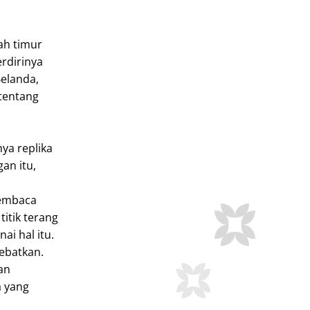
ah timur
rdirinya
Belanda,
 tentang
ya replika
an itu,
membaca
titik terang
ai hal itu.
debatkan.
an
a yang