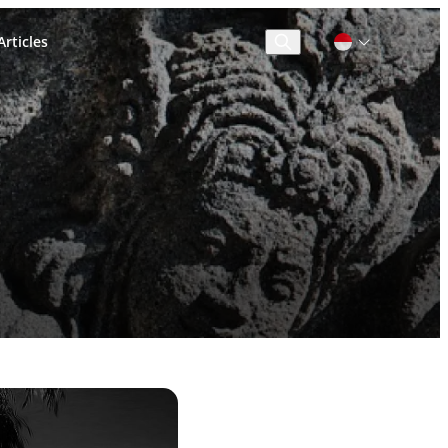
rticles
Cari