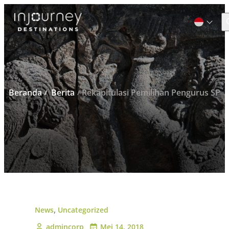
C
Cari
untuk:
Beranda
Berita
Rekapitulasi Pemilihan Pengurus SP
,
News
Uncategorized
admincorp
Mei 14, 2018