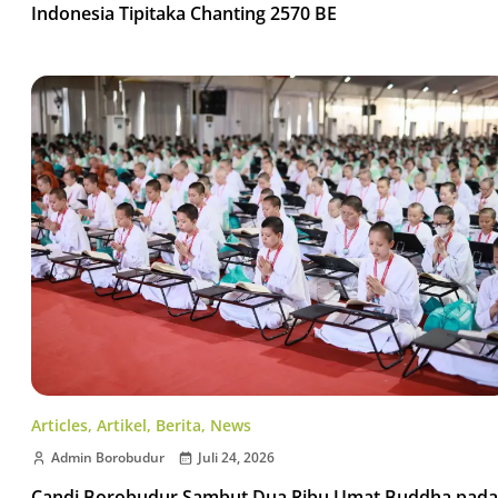
Indonesia Tipitaka Chanting 2570 BE
Articles
,
Artikel
,
Berita
,
News
Admin Borobudur
Juli 24, 2026
Candi Borobudur Sambut Dua Ribu Umat Buddha pada