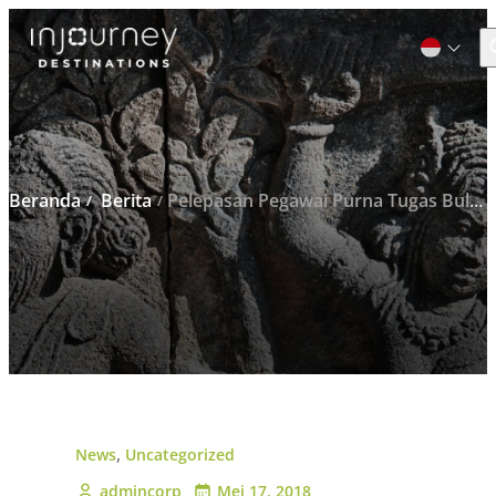
C
Cari
untuk:
Beranda
Berita
Pelepasan Pegawai Purna Tugas Bulan April
,
News
Uncategorized
admincorp
Mei 17, 2018