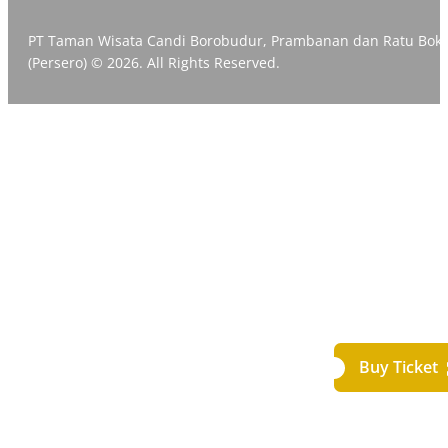
PT Taman Wisata Candi Borobudur, Prambanan dan Ratu Bok
(Persero) © 2026. All Rights Reserved.
Buy Ticket