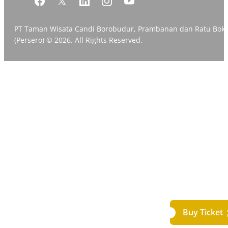
PT Taman Wisata Candi Borobudur, Prambanan dan Ratu Bok
(Persero) © 2026. All Rights Reserved.
Buy Ticket