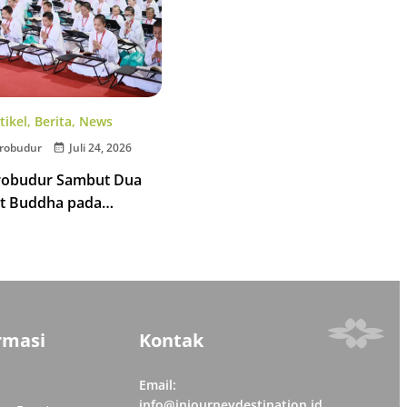
tikel
,
Berita
,
News
robudur
Juli 24, 2026
robudur Sambut Dua
t Buddha pada
 Tipitaka Chanting 2026
rmasi
Kontak
Email:
info@injourneydestination.id