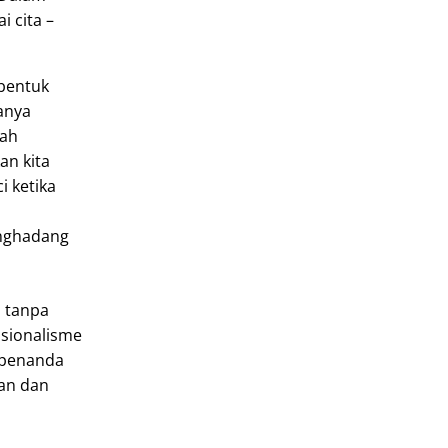
 cita –
mbentuk
hanya
rah
an kita
i ketika
enghadang
 tanpa
sionalisme
 penanda
an dan