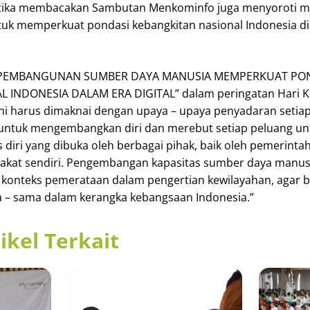
ketika membacakan Sambutan Menkominfo juga menyoroti 
 memperkuat pondasi kebangkitan nasional Indonesia di e
ma “PEMBANGUNAN SUMBER DAYA MANUSIA MEMPERKUAT PO
 INDONESIA DALAM ERA DIGITAL” dalam peringatan Hari K
 ini harus dimaknai dengan upaya – upaya penyadaran setia
 untuk mengembangkan diri dan merebut setiap peluang un
 diri yang dibuka oleh berbagai pihak, baik oleh pemerinta
kat sendiri. Pengembangan kapasitas sumber daya manusi
 konteks pemerataan dalam pengertian kewilayahan, agar b
a – sama dalam kerangka kebangsaan Indonesia.”
ikel Terkait