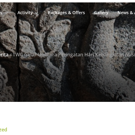
s
Activity
Packages & Offers
Gallery
News & A
rita
TWC Gelar Upacara Peringatan Hari Kebangkitan Nasiona
zed