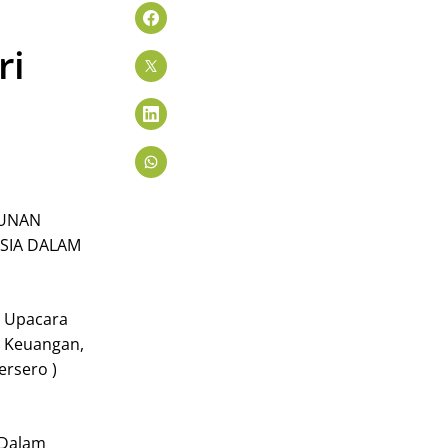
ri
GUNAN
SIA DALAM
r Upacara
r Keuangan,
ersero )
 Dalam