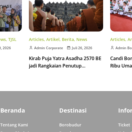
Articles
,
Artikel
,
Berita
,
News
ews
,
TJSL
Articles
,
Ar
Admin Corporate
Juli 26, 2026
0, 2026
Admin Bo
Kirab Puja Yatra Asadha 2570 BE
Candi Bo
jadi Rangkaian Penutup
Ribu Uma
Indonesia Tipitaka Chanting 2570
isata di
Indonesia
BE
Beranda
Destinasi
Info
Tentang Kami
Borobudur
Ticket