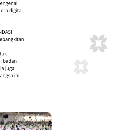
mengenai
ra digital
NDASI
ebangkitan
p
tuk
h, badan
a juga
angsa ini