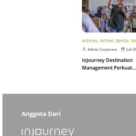
Articles
,
Artikel
,
Berita
,
N
Admin Corporate
Juli 3
InJourney Destination
Management Perkuat
Kompetensi Pemandu W
Kawasan Borobudur
Anggota Dari