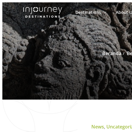
Destinations
About U
Cari
untuk:
Beranda
Be
News
,
Uncategori