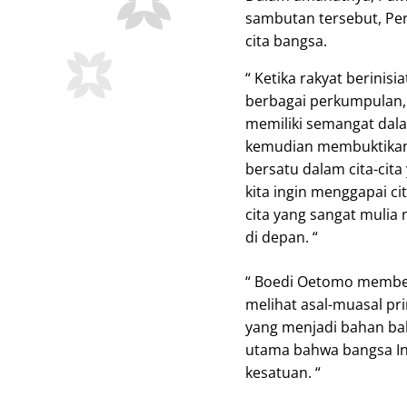
sambutan tersebut, Per
cita bangsa.
“ Ketika rakyat berini
berbagai perkumpulan, l
memiliki semangat dal
kemudian membuktikan 
bersatu dalam cita-cit
kita ingin menggapai cit
cita yang sangat muli
di depan. “
“ Boedi Oetomo member
melihat asal-muasal p
yang menjadi bahan ba
utama bahwa bangsa In
kesatuan. “