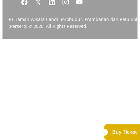
PT Taman Wisata Candi Borobudur, Prambanan dan Ratu Bok
(Persero) © 2026. All Rights Reserved.
Buy Ticket