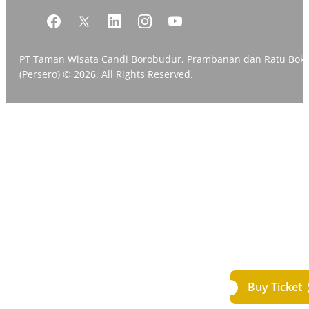
PT Taman Wisata Candi Borobudur, Prambanan dan Ratu Bok
(Persero) © 2026. All Rights Reserved.
Buy Ticket