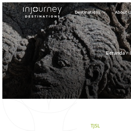
Destinations
About U
Cari
untuk:
Beranda
TJSL