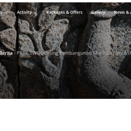
s
Activity
Packages & Offers
Gallery
News & A
Berita
PKBL TWC Dukung Pembangunan Mushala Jami As