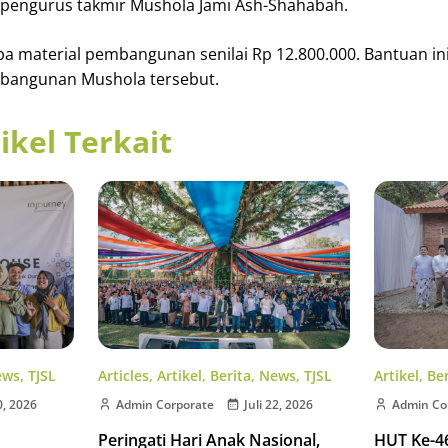
h pengurus takmir Mushola Jami Ash-Shahabah.
a material pembangunan senilai Rp 12.800.000. Bantuan in
angunan Mushola tersebut.
ikel Terkait
ews
,
TJSL
Articles
,
Artikel
,
Berita
,
News
,
TJSL
Artikel
,
Ber
0, 2026
Admin Corporate
Juli 22, 2026
Admin Co
Peringati Hari Anak Nasional,
HUT Ke-46