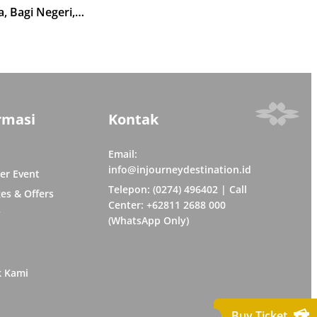
a, Bagi Negeri,
an Hunian Layak dan
Baru bagi Masyarakat
ur
rmasi
Kontak
Email:
info@injourneydestination.id
er Event
Telepon: (0274) 496402 | Call
es & Offers
Center: +62811 2688 000
y
(WhatsApp Only)
k Kami
Buy Ticket