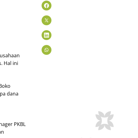
rusahaan
 Hal ini
 Boko
upa dana
anager PKBL
an