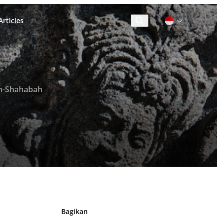
rticles
Cari
h-Shahabah
Bagikan