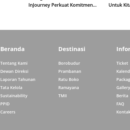
InJourney Perkuat Komitmen
Untuk Kit
isata di
Melestarikan Warisan Budaya
Mewujudk
melalui Generasi Penerus
Harapan 
Bangsa
Borobud
Beranda
Destinasi
Info
Tentang Kami
Borobudur
Ticket
Dewan Direksi
Prambanan
Kalend
Laporan Tahunan
Ratu Boko
Packag
Tata Kelola
Ramayana
Galler
Sustainability
TMII
Berita
PPID
FAQ
Careers
Konta