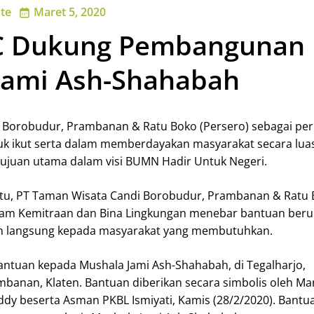
te
Maret 5, 2020
C Dukung Pembangunan
Jami Ash-Shahabah
 Borobudur, Prambanan & Ratu Boko (Persero) sebagai pe
uk ikut serta dalam memberdayakan masyarakat secara luas.
tujuan utama dalam visi BUMN Hadir Untuk Negeri.
tu, PT Taman Wisata Candi Borobudur, Prambanan & Ratu
gram Kemitraan dan Bina Lingkungan menebar bantuan ber
n langsung kepada masyarakat yang membutuhkan.
antuan kepada Mushala Jami Ash-Shahabah, di Tegalharjo,
banan, Klaten. Bantuan diberikan secara simbolis oleh M
y beserta Asman PKBL Ismiyati, Kamis (28/2/2020). Bantu