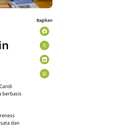
Bagikan
in
 Candi
 berbasis
reness
isata dan