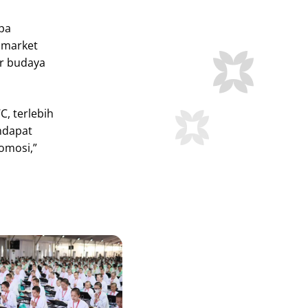
apa
t market
ar budaya
, terlebih
ndapat
omosi,”