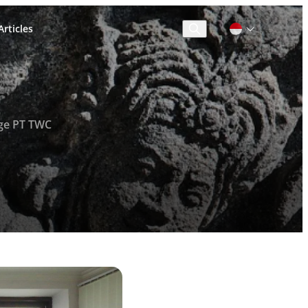
rticles
Cari
ge PT TWC