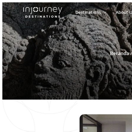
Destinations
About U
Cari
untuk:
Beranda