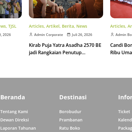
Articles
,
Artikel
,
Berita
,
News
ews
,
TJSL
Articles
,
Ar
Admin Corporate
Juli 26, 2026
0, 2026
Admin Bo
Kirab Puja Yatra Asadha 2570 BE
Candi Bo
jadi Rangkaian Penutup
Ribu Uma
Indonesia Tipitaka Chanting 2570
isata di
Indonesia
BE
Beranda
Destinasi
Info
Tentang Kami
Borobudur
Ticket
Dewan Direksi
Prambanan
Kalend
Laporan Tahunan
Ratu Boko
Packag