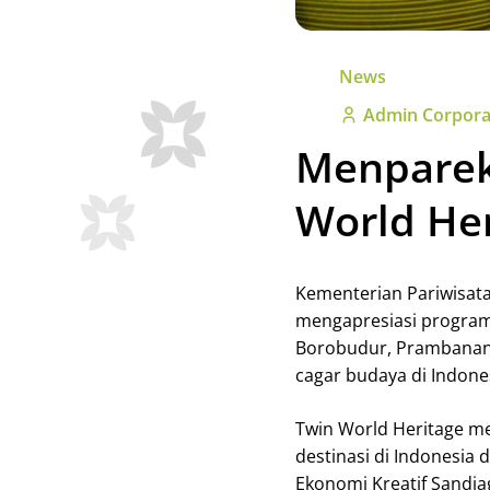
News
Admin Corpora
Menparek
World He
Kementerian Pariwisata
mengapresiasi program 
Borobudur, Prambanan 
cagar budaya di Indones
Twin World Heritage m
destinasi di Indonesia 
Ekonomi Kreatif Sandia