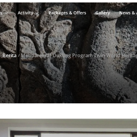
s
Activity
Packages & Offers
Gallery
News & A
Berita
Menparekraf Dukung Program Twin World Herita