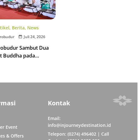
tikel
,
Berita
,
News
robudur
Juli 24, 2026
robudur Sambut Dua
t Buddha pada
 Tipitaka Chanting 2026
rmasi
Kontak
Email:
info@injourneydestination.id
er Event
Telepon: (0274) 496402 | Call
es & Offers