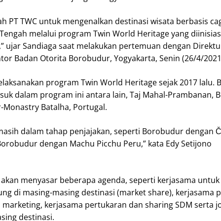
ah PT TWC untuk mengenalkan destinasi wisata berbasis ca
 Tengah melalui program Twin World Heritage yang diinisias
,” ujar Sandiaga saat melakukan pertemuan dengan Direkt
ntor Badan Otorita Borobudur, Yogyakarta, Senin (26/4/2021
elaksanakan program Twin World Heritage sejak 2017 lalu.
asuk dalam program ini antara lain, Taj Mahal-Prambanan, 
Monastry Batalha, Portugal.
asih dalam tahap penjajakan, seperti Borobudur dengan 
Borobudur dengan Machu Picchu Peru,” kata Edy Setijono
i akan menyasar beberapa agenda, seperti kerjasama untuk
ng di masing-masing destinasi (market share), kerjasama 
l marketing, kerjasama pertukaran dan sharing SDM serta jo
sing destinasi.