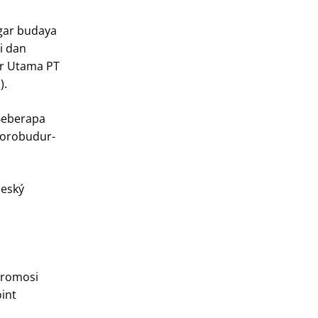
gar budaya
i dan
ur Utama PT
).
 Beberapa
Borobudur-
Český
promosi
int