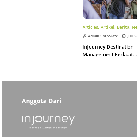
Articles
,
Artikel
,
Berita
,
N
Admin Corporate
Juli 3
InJourney Destination
Management Perkuat
Kompetensi Pemandu W
Kawasan Borobudur
Anggota Dari