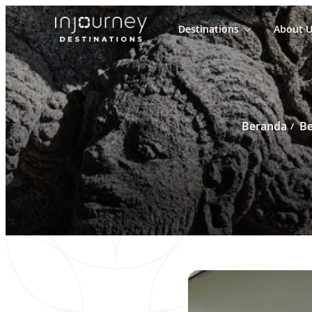
Destinations
About U
Cari
untuk:
Beranda
Be