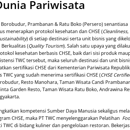
unia Pariwisata
 Borobudur, Prambanan & Ratu Boko (Persero) senantiasa
us menerapkan protokol kesehatan dan CHSE (
Cleanliness,
stainability
) di setiap destinasi serta unit bisnis yang dikel
Berkualitas (
Quality Tourism
). Salah satu upaya yang dilak
tokol kesehatan berbasis CHSE, baik dari sisi produk mau
sistensi TWC tersebut, maka seluruh destinasi dan unit bisn
tkan sertifikasi CHSE dari Kementerian Pariwisata Republik
is TWC yang sudah menerima sertifikasi CHSE (
CHSE Certifie
robudur, Resto Manohara, Taman Wisata Candi Prambanan
hinta Garden Resto, Taman Wisata Ratu Boko, Andrawina Re
gyakarta.
atkan kompetensi Sumber Daya Manusia sekaligus mela
ogram CHSE, maka PT TWC menyelenggarakan Pelatihan
Foo
i TWC di bidang kuliner dan pengelolaan restoran. Bekerj