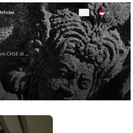
rticles
Cari
gkitan Kembali Dunia Pariwisata