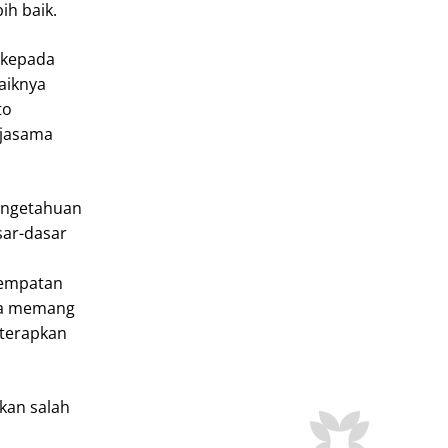
ih baik.
 kepada
aiknya
to
rjasama
pengetahuan
sar-dasar
sempatan
nya memang
iterapkan
kan salah