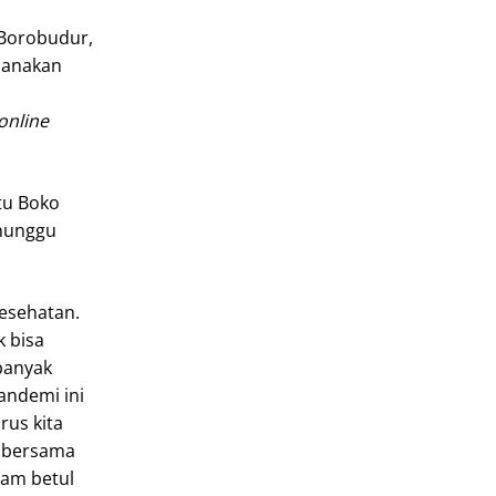
 Borobudur,
sanakan
online
tu Boko
enunggu
kesehatan.
k bisa
banyak
andemi ini
rus kita
, bersama
ham betul