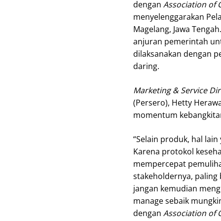
dengan
Association of 
menyelenggarakan Pel
Magelang, Jawa Tengah
anjuran pemerintah un
dilaksanakan dengan p
daring.
Marketing & Service Di
(Persero), Hetty Hera
momentum kebangkitan 
“Selain produk, hal la
Karena protokol kesehat
mempercepat pemulihan 
stakeholdernya, paling
jangan kemudian menghe
manage sebaik mungkin
dengan
Association of 