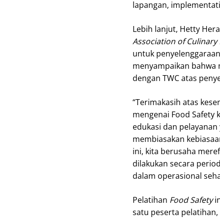
lapangan, implementati
Lebih lanjut, Hetty He
Association of Culinary
untuk penyelenggaraan k
menyampaikan bahwa m
dengan TWC atas penyel
“Terimakasih atas kes
mengenai Food Safety k
edukasi dan pelayanan 
membiasakan kebiasaan
ini, kita berusaha mer
dilakukan secara period
dalam operasional sehar
Pelatihan
Food Safety
i
satu peserta pelatihan, 