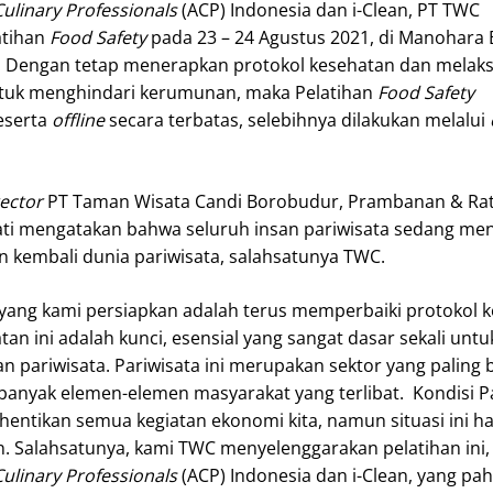
Culinary Professionals
(ACP) Indonesia dan i-Clean, PT TWC
atihan
Food Safety
pada 23 – 24 Agustus 2021, di Manohara
. Dengan tetap menerapkan protokol kesehatan dan melak
tuk menghindari kerumunan, maka Pelatihan
Food Safety
eserta
offline
secara terbatas, selebihnya dilakukan melalui
rector
PT Taman Wisata Candi Borobudur, Prambanan & Ra
wati mengatakan bahwa seluruh insan pariwisata sedang m
kembali dunia pariwisata, salahsatunya TWC.
in yang kami persiapkan adalah terus memperbaiki protokol 
an ini adalah kunci, esensial yang sangat dasar sekali untu
pariwisata. Pariwisata ini merupakan sektor yang paling 
 banyak elemen-elemen masyarakat yang terlibat. Kondisi P
ntikan semua kegiatan ekonomi kita, namun situasi ini ha
. Salahsatunya, kami TWC menyelenggarakan pelatihan ini
Culinary Professionals
(ACP) Indonesia dan i-Clean, yang pa