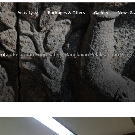
s
Activity
Packages & Offers
Gallery
News & A
rita
Pelatihan Food Safety, Rangkaian Pelaksanaan Program CHSE di Lingkungan PT Taman Wisata Candi Borobudur, Prambanan & Ratu Boko (Persero) Menuju Keban