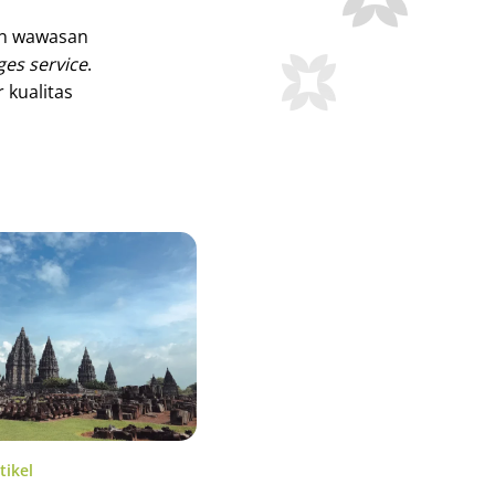
an wawasan
es service
.
 kualitas
tikel