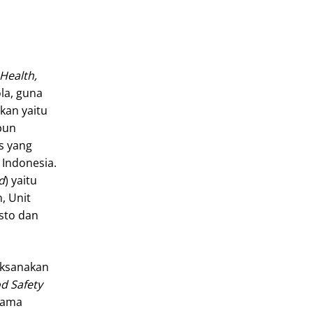
 Health,
ola, guna
ukan yaitu
pun
is yang
 Indonesia.
d
) yaitu
, Unit
sto dan
ksanakan
d Safety
asama