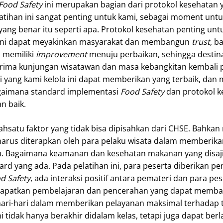
Food Safety
ini merupakan bagian dari protokol kesehatan 
tihan ini sangat penting untuk kami, sebagai moment untu
yang benar itu seperti apa. Protokol kesehatan penting unt
l ini dapat meyakinkan masyarakat dan membangun
trust
, b
 memiliki
improvement
menuju perbaikan, sehingga destina
rima kunjungan wisatawan dan masa kebangkitan kembali p
i yang kami kelola ini dapat memberikan yang terbaik, dan 
gaimana standard implementasi
Food Safety
dan protokol k
n baik.
ahsatu faktor yang tidak bisa dipisahkan dari CHSE. Bahkan
harus diterapkan oleh para pelaku wisata dalam memberika
. Bagaimana keamanan dan kesehatan makanan yang disaji
d yang ada. Pada pelatihan ini, para peserta diberikan p
d Safety
, ada interaksi positif antara pemateri dan para pes
dapatkan pembelajaran dan pencerahan yang dapat memba
hari-hari dalam memberikan pelayanan maksimal terhadap 
i tidak hanya berakhir didalam kelas, tetapi juga dapat berl