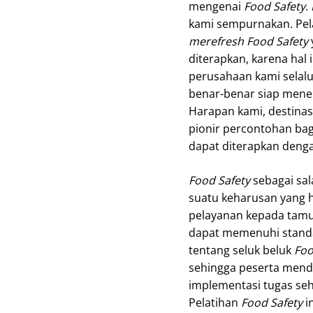
mengenai
Food Safety
.
kami sempurnakan. Pela
merefresh Food Safety
diterapkan, karena ha
perusahaan kami selalu
benar-benar siap mene
Harapan kami, destinas
pionir percontohan ba
dapat diterapkan denga
Food Safety
sebagai sal
suatu keharusan yang 
pelayanan kepada tamu
dapat memenuhi standar
tentang seluk beluk
Foo
sehingga peserta men
implementasi tugas se
Pelatihan
Food Safety
in