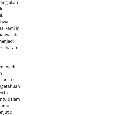
yang akan
k
uk
ahwa
si kami ini
ariwisata.
menjadi
esehatan
 menjadi
n
kan itu
engetahuan
erta,
ntu dalam
tamu.
anjut di