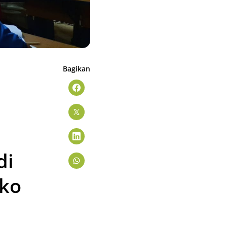
Bagikan
di
oko