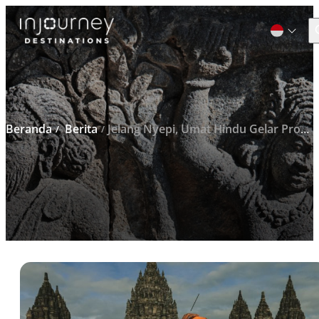
C
Cari
untuk:
Beranda
Berita
Jelang Nyepi, Umat Hindu Gelar Proses Tawur Agung Kesanga di Prambanan