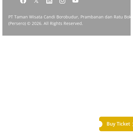
PT Taman Wisata Candi Borobudur, Prambanan dan Ratu Bok
(Persero) © 2026. All Rights Reserved.
Buy Ticket