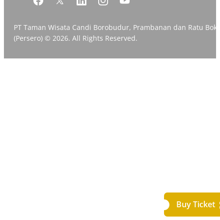
PT Taman Wisata Candi Borobudur, Prambanan dan Ratu Bok
(Persero) © 2026. All Rights Reserved.
Buy Ticket