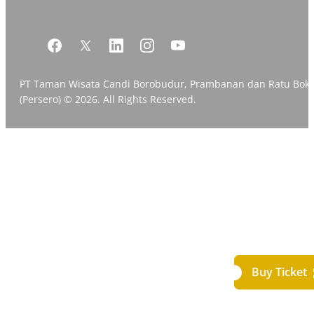
PT Taman Wisata Candi Borobudur, Prambanan dan Ratu Bok
(Persero) © 2026. All Rights Reserved.
Buy Ticket