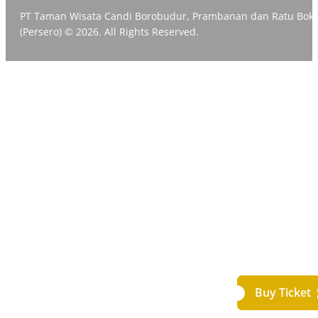
PT Taman Wisata Candi Borobudur, Prambanan dan Ratu Bok
(Persero) © 2026. All Rights Reserved.
Buy Ticket