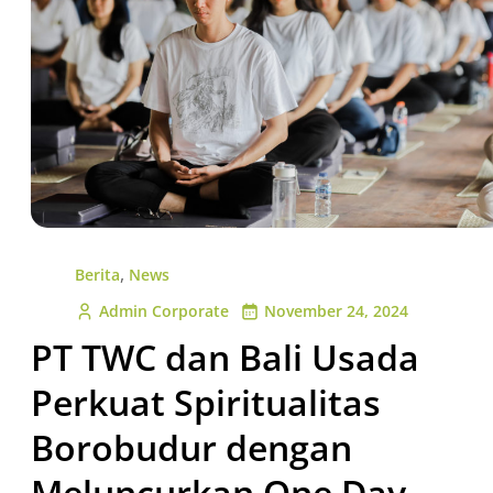
,
Berita
News
Admin Corporate
November 24, 2024
PT TWC dan Bali Usada
Perkuat Spiritualitas
Borobudur dengan
Meluncurkan One Day