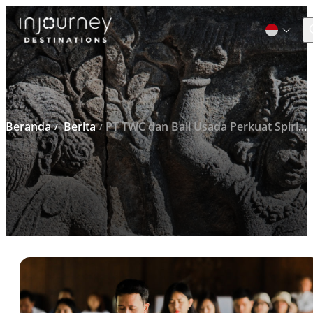
C
Cari
untuk:
Beranda
Berita
PT TWC dan Bali Usada Perkuat Spiritualitas Borobudur dengan Meluncurkan One Day Learning Meditation