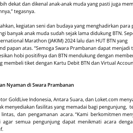
bih dekat dan dikenal anak-anak muda yang pasti juga m
nya,” tegasnya.
kan, kegiatan seni dan budaya yang menghadirkan para 
ngi banyak anak muda sudah sejak lama didukung BTN. Sepe
nternational Marathon (JAKIM) 2024 lalu dan HUT BTN yang
nd papan atas. “Semoga Swara Prambanan dapat menjadi 
sikan hobi positifnya dan BTN mendukung dengan membe
g membeli tiket dengan Kartu Debit BTN dan Virtual Accoun
an Nyaman di Swara Prambanan
or GoldLive Indonesia, Antara Suara, dan Loket.com men
 menyediakan fasilitas yang memadai bagi pengunjung, 
lu lintas, dan pengamanan acara. “Kami berkomitmen me
ai agar semua pengunjung dapat menikmati acara den
f.