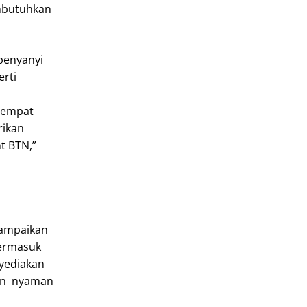
embutuhkan
penyanyi
rti
tempat
rikan
t BTN,”
yampaikan
termasuk
nyediakan
gan nyaman