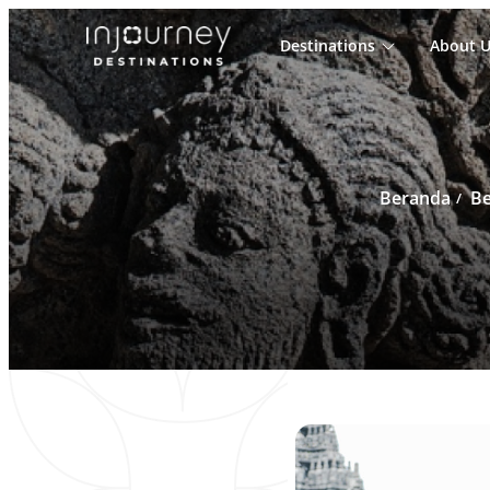
Destinations
About U
Cari
untuk:
Beranda
Be