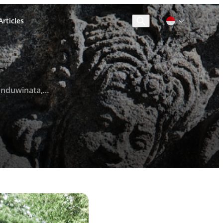
rticles
Cari
000” di Candi Prambanan