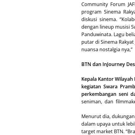
Community Forum JAFF,
program Sinema Rakyat
diskusi sinema. “Kolab
dengan lineup musisi S
Panduwinata. Lagu bel
putar di Sinema Rakyat
nuansa nostalgia nya,” 
BTN dan InJourney Des
Kepala Kantor Wilaya
kegiatan Swara Pram
perkembangan seni d
seniman, dan filmmake
Menurut dia, dukunga
dalam upaya untuk lebi
target market BTN. “Br