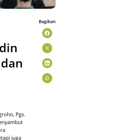
Bagikan
din
 dan
groho, Pgs.
menyambut
ara
tapi juga