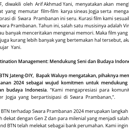
 diwakili oleh Arif Akhmad Yani, menyatakan akan men
 yang memutar film-film karya sineas Jogja serta meng
orasi di Swara Prambanan ini seru. Kurasi film kami sesua
wara Prambanan. Tahun ini, salah satu musisinya adalah Vi
iau banyak menceritakan mengenai memori. Maka film yang
 juga kurang lebih banyak yang bertemakan hal tersebut, a
ujar Yani.
tination Management: Mendukung Seni dan Budaya Indon
h BTN Jateng-DIY, Bapak Waluyo mengatakan, pihaknya m
banan 2024 sebagai wujud komitmen untuk mendukung
an budaya Indonesia
. “Kami mengapresiasi para komuni
r Jogja yang berpartisipasi di Swara Prambanan,”.
n BTN terhadap Swara Prambanan 2024 merupakan langkah
h dekat dengan Gen Z dan para milenial yang menjadi salah
and BTN telah melekat sebagai bank perumahan. Kami ingin