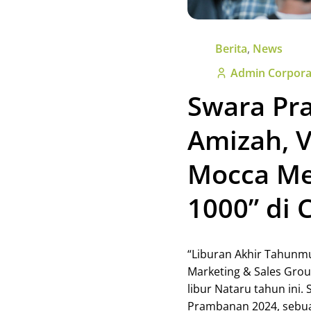
Berita
,
News
Admin Corpora
Swara Pr
Amizah, V
Mocca Mer
1000” di
“Liburan Akhir Tahunmu
Marketing & Sales Gro
libur Nataru tahun ini.
Prambanan 2024, sebuah