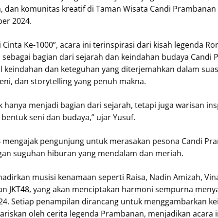
, dan komunitas kreatif di Taman Wisata Candi Prambanan
er 2024.
inta Ke-1000”, acara ini terinspirasi dari kisah legenda Ro
l sebagai bagian dari sejarah dan keindahan budaya Candi
ol keindahan dan keteguhan yang diterjemahkan dalam sua
 seni, dan storytelling yang penuh makna.
hanya menjadi bagian dari sejarah, tetapi juga warisan insp
 bentuk seni dan budaya,” ujar Yusuf.
 mengajak pengunjung untuk merasakan pesona Candi Pr
gan suguhan hiburan yang mendalam dan meriah.
dirkan musisi kenamaan seperti Raisa, Nadin Amizah, Vin
dan JKT48, yang akan menciptakan harmoni sempurna men
2024. Setiap penampilan dirancang untuk menggambarkan k
riskan oleh cerita legenda Prambanan, menjadikan acara i