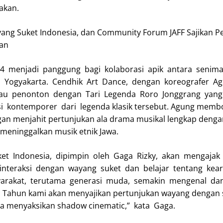
akan.
yang Suket Indonesia, dan Community Forum JAFF Sajikan 
nan
 menjadi panggung bagi kolaborasi apik antara senim
 Yogyakarta. Cendhik Art Dance, dengan koreografer A
au penonton dengan Tari Legenda Roro Jonggrang yan
i kontemporer dari legenda klasik tersebut. Agung memb
gan menjahit pertunjukan ala drama musikal lengkap deng
meninggalkan musik etnik Jawa.
et Indonesia, dipimpin oleh Gaga Rizky, akan mengajak
nteraksi dengan wayang suket dan belajar tentang keari
yarakat, terutama generasi muda, semakin mengenal d
 Tahun kami akan menyajikan pertunjukan wayang dengan
isa menyaksikan shadow cinematic,” kata Gaga.