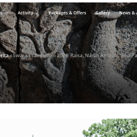
s
Activity
Packages & Offers
Gallery
News & A
rita
Swara Prambanan 2024: Raisa, Nadin Amizah, Vina Panduwinata, JKT48, dan Mocca Meriahkan “Bukti Cinta Ke-1