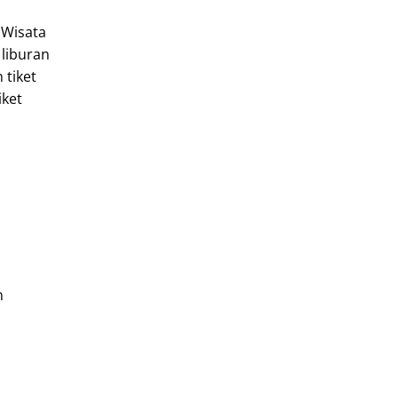
 Wisata
 liburan
tiket
iket
n