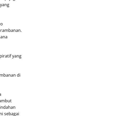
 yang
ro
 Prambanan.
sana
iratif yang
ambanan di
a
yambut
eindahan
ni sebagai