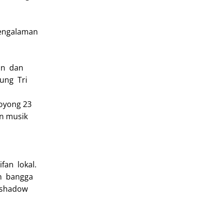
Pengalaman
an dan
gung Tri
g
oyong 23
an musik
fan lokal.
an bangga
 shadow