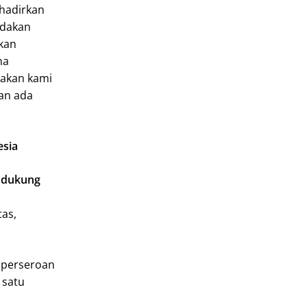
ghadirkan
adakan
ikan
na
 akan kami
kan ada
esia
endukung
tas,
 perseroan
 satu