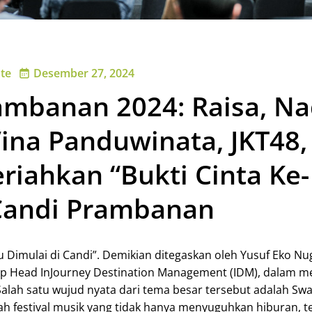
te
Desember 27, 2024
ambanan 2024: Raisa, Na
ina Panduwinata, JKT48,
iahkan “Bukti Cinta Ke-
 Candi Prambanan
 Dimulai di Candi”. Demikian ditegaskan oleh Yusuf Eko Nu
up Head InJourney Destination Management (IDM), dalam 
 Salah satu wujud nyata dari tema besar tersebut adalah Sw
 festival musik yang tidak hanya menyuguhkan hiburan, te