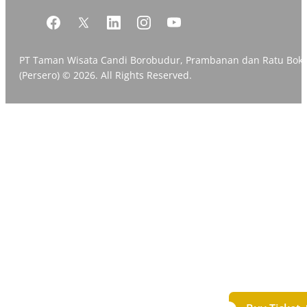
PT Taman Wisata Candi Borobudur, Prambanan dan Ratu Bok
(Persero) © 2026. All Rights Reserved.