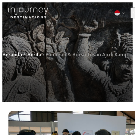
C
Cari
untuk:
Beranda
Berita
Pameran & Bursa Tosan Aji di Kampung Seni Borobudur