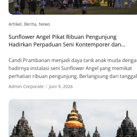
Artikel
,
Berita
,
News
Sunflower Angel Pikat Ribuan Pengunjung
Hadirkan Perpaduan Seni Kontemporer dan
Romantisme di Warisan Dunia Candi Prambanan
Candi Prambanan menjadi daya tarik anak muda denga
hadirnya instalasi seni Sunflower Angel yang memikat
perhatian ribuan pengunjung. Berlangsung dari tanggal
21 Mei hingga 14 Juni 2026, pameran ini menghadirkan
Admin Corporate
Juni 9, 2026
karya seni bunga matahari yang berdiri megah berlatar
Candi Prambanan yang menciptakan pengalaman visual
unik dan berkesan bagi wisatawan. Sejak dibuka untuk
publik, area exhibition […]