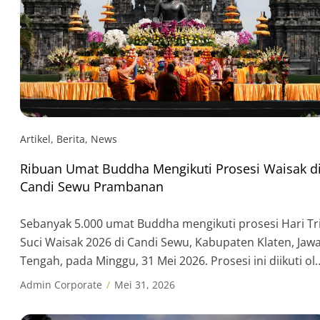
Artikel
,
Berita
,
News
Ribuan Umat Buddha Mengikuti Prosesi Waisak d
Candi Sewu Prambanan
Sebanyak 5.000 umat Buddha mengikuti prosesi Hari Tr
Suci Waisak 2026 di Candi Sewu, Kabupaten Klaten, Jaw
Tengah, pada Minggu, 31 Mei 2026. Prosesi ini diikuti ol
umat Buddha yang berasal dari berbagai daerah, antar
Admin Corporate
Mei 31, 2026
lain Jawa Tengah, Daerah Istimewa Yogyakarta, Jawa
Barat, Lampung, Bali, DKI Jakarta, Nusa Tenggara Barat,