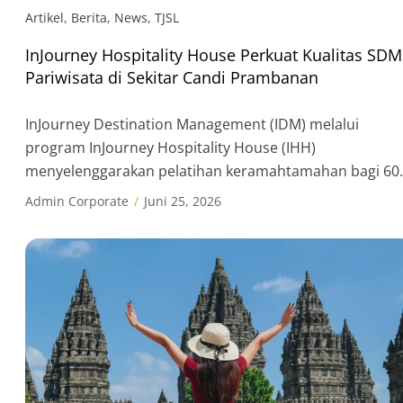
Artikel
,
Berita
,
News
,
TJSL
InJourney Hospitality House Perkuat Kualitas SDM
Pariwisata di Sekitar Candi Prambanan
InJourney Destination Management (IDM) melalui
program InJourney Hospitality House (IHH)
menyelenggarakan pelatihan keramahtamahan bagi 60
peserta yang terdiri dari pelaku wisata dan pelaku Usa
Admin Corporate
Juni 25, 2026
Mikro, Kecil, dan Menengah (UMKM) di Desa Tlogo, Des
Kokosan, dan Desa Bugisan, Kecamatan Prambanan,
Kabupaten Klaten, Jawa Tengah. Kegiatan yang
berlangsung selama tiga hari pada 23–25 Juni 2026 ini
menjadi […]