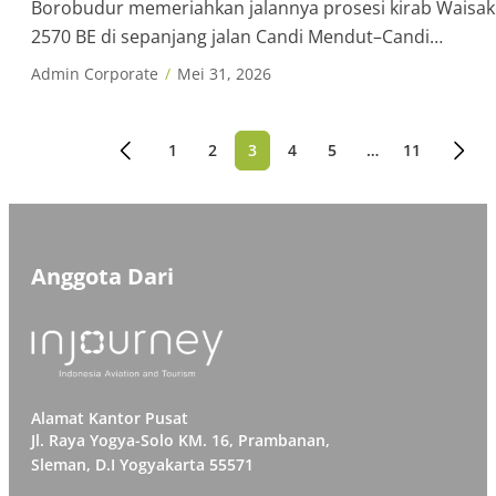
Borobudur memeriahkan jalannya prosesi kirab Waisak
2570 BE di sepanjang jalan Candi Mendut–Candi
Borobudur, Magelang, Jawa Tengah, Minggu (31/5/2026)
Admin Corporate
Mei 31, 2026
Barisan Kirab Waisak terdiri dari Api Abadi dari Mrapen,
Air Berkah dari Umbul Jumprit, relik Sang Buddha,
barisan drum band dan paskibraka, gunungan serta
1
2
3
4
5
…
11
Paginasi
mobil hias. Prosesi kirab Waisak dimulai […]
pos
Anggota Dari
Alamat Kantor Pusat
Jl. Raya Yogya-Solo KM. 16, Prambanan,
Sleman, D.I Yogyakarta 55571