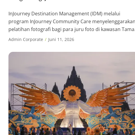
Candi Borobudur, Prambanan dan Ratu Boko
InJourney Destination Management (IDM) melalui
program InJourney Community Care menyelenggaraka
pelatihan fotografi bagi para juru foto di kawasan Tam
Wisata Candi Borobudur, Candi Prambanan dan Kerato
Admin Corporate
Juni 11, 2026
Ratu Boko. Kegiatan ini menjadi bagian dari upaya IDM
dalam meningkatkan kapasitas SDM pariwisata sekaligu
memperkuat kualitas pelayanan di destinasi warisan
dunia. Pelatihan ini diikuti oleh 76 anggota Koperasi […]