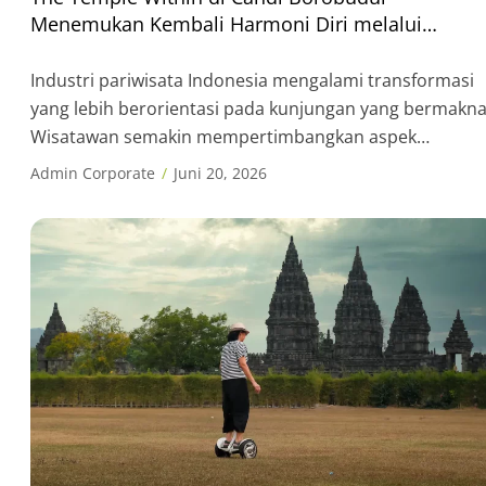
Menemukan Kembali Harmoni Diri melalui
Mindfulness di Destinasi Warisan Dunia
Industri pariwisata Indonesia mengalami transformasi
yang lebih berorientasi pada kunjungan yang bermakna
Wisatawan semakin mempertimbangkan aspek
kesehatan mental, keseimbangan hidup, dan kebugara
Admin Corporate
Juni 20, 2026
fisik dalam menentukan pilihan perjalanan. Perubahan
preferensi ini mendorong berkembangnya tren wellnes
tourism yang menunjukkan pertumbuhan signifikan di
Indonesia. InJourney Destination Management (IDM)
berkolaborasi dengan Micro Mindfulness menghadirka
The Temple Within, sebuah aktivitas […]