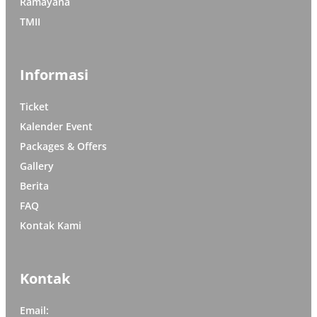
Ramayana
TMII
Informasi
Ticket
Kalender Event
Packages & Offers
Gallery
Berita
FAQ
Kontak Kami
Kontak
Email: