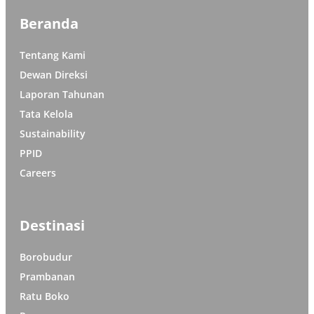
Beranda
Tentang Kami
Dewan Direksi
Laporan Tahunan
Tata Kelola
Sustainability
PPID
Careers
Destinasi
Borobudur
Prambanan
Ratu Boko