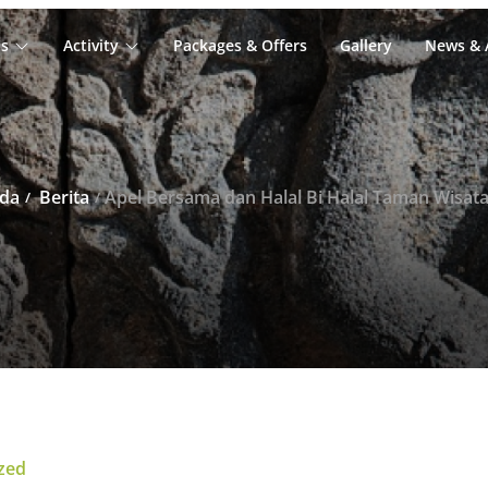
s
Activity
Packages & Offers
Gallery
News & A
da
Berita
Apel Bersama dan Halal Bi Halal Taman Wisata
zed