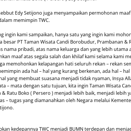
ebbut Edy Setijono juga menyampaikan permohonan maaf
af dalam memimpin TWC.
yang ingin kami sampaikan, hanya satu yang ingin kami moho
ga besar PT Taman Wisata Candi Borobudur, Prambanan & R
atas nama pribadi, atas nama keluarga dan yang lebih utama
nkan maaf atas segala salah dan khilaf kami selama kami 
juga memohonkan kelapangan hati seluruh rekan – rekan se
emimpin ada hal – hal yang kurang berkenan, ada hal – hal
 hal yang membuat suasana menjadi tidak nyaman, Insya Al
ta – mata dengan satu tujuan, kita ingin Taman Wisata Can
 Ratu Boko ( Persero ) menjadi lebih baik, menjadi lebih 
as – tugas yang diamanahkan oleh Negara melalui Kemente
ijono.
apkan kedepannya TWC menjadi BUMN terdepan dan menjad