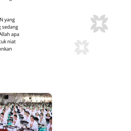
MN yang
g sedang
Allah apa
tuk niat
honkan