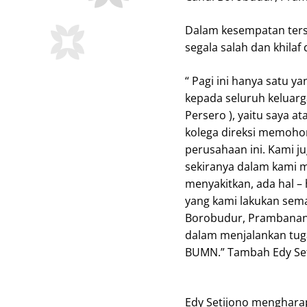
Dalam kesempatan ters
segala salah dan khil
“ Pagi ini hanya satu 
kepada seluruh keluar
Persero ), yaitu saya 
kolega direksi memoho
perusahaan ini. Kami 
sekiranya dalam kami m
menyakitkan, ada hal –
yang kami lakukan sema
Borobudur, Prambanan &
dalam menjalankan tug
BUMN.” Tambah Edy Set
Edy Setijono menghar