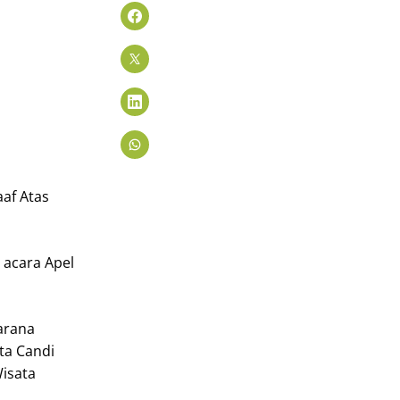
aaf Atas
 acara Apel
sarana
ta Candi
isata