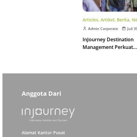
Articles
,
Artikel
,
Berita
,
N
Admin Corporate
Juli 3
InJourney Destination
Management Perkuat
Kompetensi Pemandu W
Kawasan Borobudur
Anggota Dari
Alamat Kantor Pusat