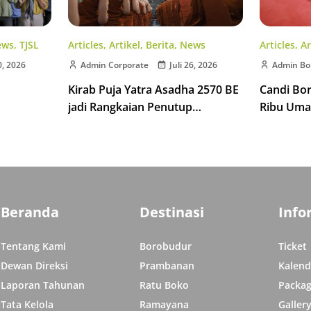
Articles
,
Artikel
,
Berita
,
News
ews
,
TJSL
Articles
,
Ar
Admin Corporate
Juli 26, 2026
0, 2026
Admin Bo
Kirab Puja Yatra Asadha 2570 BE
Candi Bo
jadi Rangkaian Penutup
Ribu Uma
Indonesia Tipitaka Chanting 2570
isata di
Indonesia
BE
Beranda
Destinasi
Info
Tentang Kami
Borobudur
Ticket
Dewan Direksi
Prambanan
Kalend
Laporan Tahunan
Ratu Boko
Packag
Tata Kelola
Ramayana
Galler