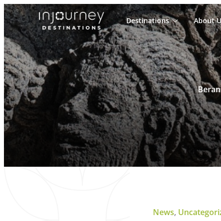
Destinations
About U
Cari
untuk:
Beran
News
,
Uncategori