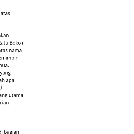
 atas
nkan
atu Boko (
 atas nama
memimpin
mua,
 yang
lah apa
di
yang utama
rian
i bagian