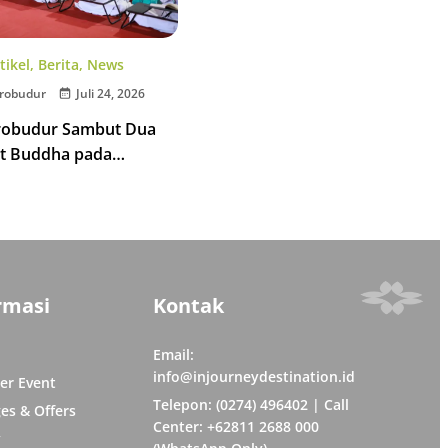
tikel
,
Berita
,
News
robudur
Juli 24, 2026
robudur Sambut Dua
t Buddha pada
 Tipitaka Chanting 2026
rmasi
Kontak
Email:
info@injourneydestination.id
er Event
Telepon: (0274) 496402 | Call
es & Offers
Center: +62811 2688 000
y