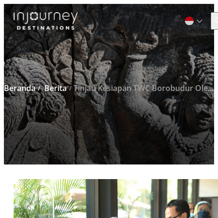
C
Cari
untuk:
Beranda
Berita
Tinjau Kesiapan TWC Borobudur Oleh Gubernur Jateng