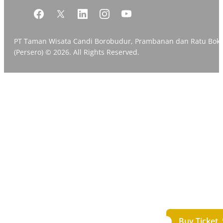
PT Taman Wisata Candi Borobudur, Prambanan dan Ratu Bok
(Persero) © 2026. All Rights Reserved.
Buy Ticket