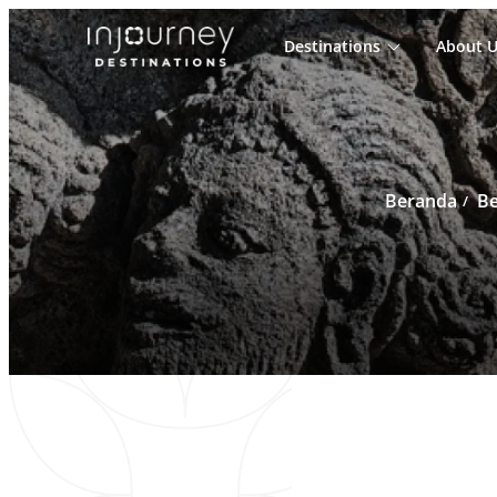
Destinations
About U
Cari
untuk:
Beranda
Be