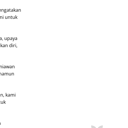
mengatakan
ini untuk
a, upaya
an diri,
rniawan
, namun
n, kami
tuk
n