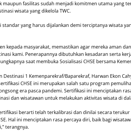
uk maupun fasilitas sudah menjadi komitmen utama yang te
stinasi wisata yang dikelola TWC.
di standar yang harus dijalankan demi terciptanya wisata y
men kepada masyarakat, memastikan agar mereka aman da
tinasi kami. Penerapannya dibutuhkan kesadaran serta ker
,” ungkapnya saat membuka Sosialisasi CHSE bersama Keme
 Destinasi 1 Kemenparekraf/Baparekraf, Harwan Ekon Cah
tifikasi CHSE ini merupakan salah satu program pemulih
ngsong era pasca pandemi. Sertifikasi ini menciptakan ras
tinasi dan wisatawan untuk melakukan aktivitas wisata di da
rtifikasi berarti telah terkalibrasi dan dinilai secara terukur
. Hal ini menciptakan rasa percaya diri, baik bagi wisataw
i,” terangnya.