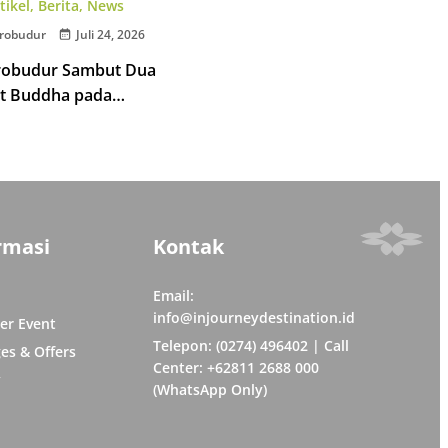
tikel
,
Berita
,
News
robudur
Juli 24, 2026
robudur Sambut Dua
t Buddha pada
 Tipitaka Chanting 2026
rmasi
Kontak
Email:
info@injourneydestination.id
er Event
Telepon: (0274) 496402 | Call
es & Offers
Center: +62811 2688 000
y
(WhatsApp Only)