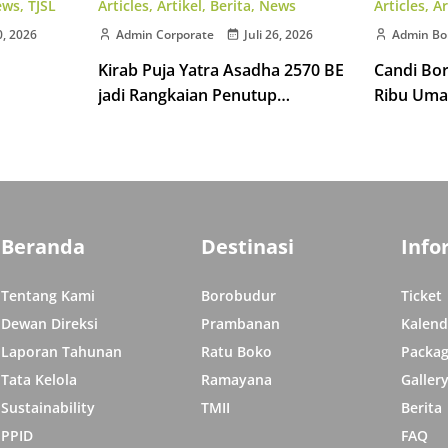
Articles
,
Artikel
,
Berita
,
News
ews
,
TJSL
Articles
,
Ar
Admin Corporate
Juli 26, 2026
0, 2026
Admin Bo
Kirab Puja Yatra Asadha 2570 BE
Candi Bo
jadi Rangkaian Penutup
Ribu Uma
Indonesia Tipitaka Chanting 2570
isata di
Indonesia
BE
Beranda
Destinasi
Info
Tentang Kami
Borobudur
Ticket
Dewan Direksi
Prambanan
Kalend
Laporan Tahunan
Ratu Boko
Packag
Tata Kelola
Ramayana
Galler
Sustainability
TMII
Berita
PPID
FAQ