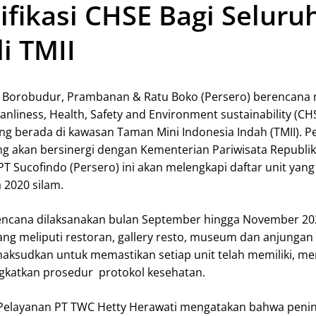
tifikasi CHSE Bagi Seluru
i TMII
 Borobudur, Prambanan & Ratu Boko (Persero) berencana
leanliness, Health, Safety and Environment sustainability (CH
ang berada di kawasan Taman Mini Indonesia Indah (TMII). 
yang akan bersinergi dengan Kementerian Pariwisata Republi
T Sucofindo (Persero) ini akan melengkapi daftar unit yang
a 2020 silam.
encana dilaksanakan bulan September hingga November 2
yang meliputi restoran, gallery resto, museum dan anjungan
aksudkan untuk memastikan setiap unit telah memiliki, m
katkan prosedur protokol kesehatan.
Pelayanan PT TWC Hetty Herawati mengatakan bahwa peni