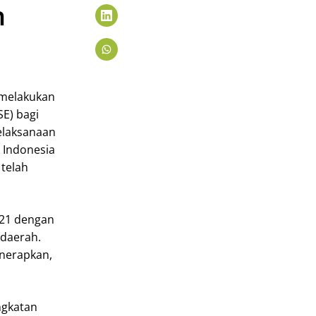
h
 melakukan
SE) bagi
Pelaksanaan
k Indonesia
 telah
021 dengan
 daerah.
enerapkan,
ngkatan