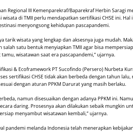
an Regional III Kemenparekraf/Baparekraf Herbin Saragi 
 wisata di TMII perlu mendapatkan sertifikasi CHSE ini. Hal 
estinasi menyongsong kehidupan pascapandemi.
aya tarik wisata yang lengkap dan aksesnya juga mudah. Mak
an salah satu bentuk menyiapkan TMII agar bisa mempersiapk
amu, wisatawan saat era pascapandemi,” ujarnya.
tifikasi & Ecoframework PT Sucofindo (Persero) Nurbeta Ku
s sertifikasi CHSE tidak akan berbeda dengan tahun lalu
sesuai dengan aturan PPKM Darurat yang masih berlaku.
erbeda, namun disesuaikan dengan adanya PPKM ini. Namu
secara daring. Prosesnya akan dilakukan sebaik mungkin un
ersiap menyambut wisatawan kembali,” ujarnya.
wal pandemi melanda Indonesia telah menerapkan kebijaka