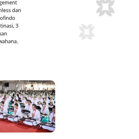
agement
hless dan
cofindo
tinasi, 3
kan
 wahana.