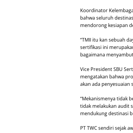
Koordinator Kelembaga
bahwa seluruh destinasi
mendorong kesiapan d
“TMII itu kan sebuah d
sertifikasi ini merupak
bagaimana menyambut t
Vice President SBU Ser
mengatakan bahwa prose
akan ada penyesuaian 
“Mekanismenya tidak b
tidak melakukan audit 
mendukung destinasi b
PT TWC sendiri sejak a