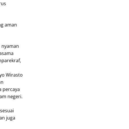
rus
ang aman
n nyaman
jasama
nparekraf,
yo Wirasto
an
a percaya
lam negeri.
 sesuai
an juga