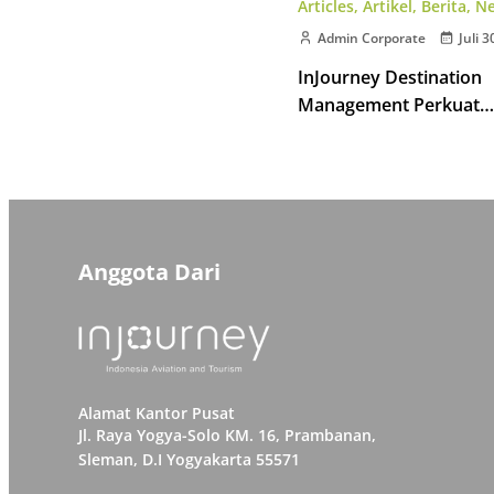
Articles
,
Artikel
,
Berita
,
N
Admin Corporate
Juli 3
InJourney Destination
Management Perkuat
Kompetensi Pemandu W
Kawasan Borobudur
Anggota Dari
Alamat Kantor Pusat
Jl. Raya Yogya-Solo KM. 16, Prambanan,
Sleman, D.I Yogyakarta 55571