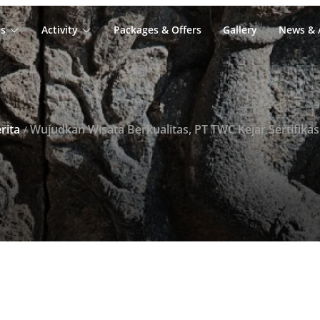
s
Activity
Packages & Offers
Gallery
News & A
rita
Wujudkan Wisata Berkualitas, PT TWC Kejar Sertifikasi CHSE Bagi Seluru