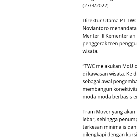
(27/3/2022).
Direktur Utama PT TWC 
Noviantoro menandatan
Menteri II Kementerian
penggerak tren penggu
wisata.
“TWC melakukan MoU de
di kawasan wisata. Ke de
sebagai awal pengemb
membangun konektivitas
moda-moda berbasis ene
Tram Mover yang akan b
lebar, sehingga penum
terkesan minimalis da
dilengkapi dengan kurs