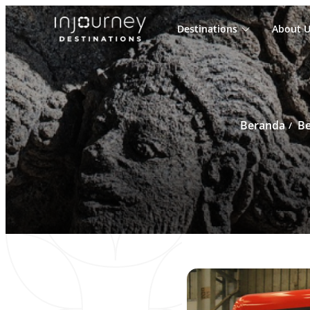
Destinations
About U
Cari
untuk:
Beranda
Be