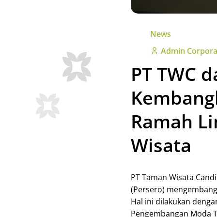
News
Admin Corpora
PT TWC d
Kembangk
Ramah Li
Wisata
PT Taman Wisata Cand
(Persero) mengembangk
Hal ini dilakukan den
Pengembangan Moda Tra