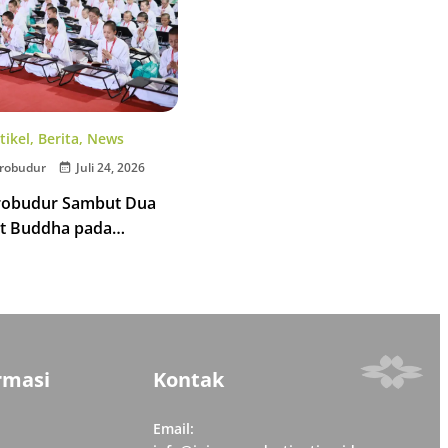
tikel
,
Berita
,
News
robudur
Juli 24, 2026
robudur Sambut Dua
t Buddha pada
 Tipitaka Chanting 2026
rmasi
Kontak
Email: