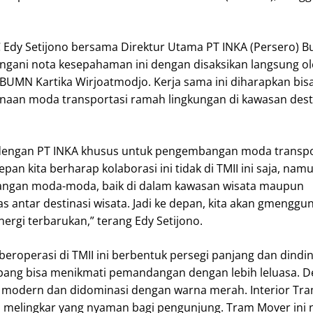
Edy Setijono bersama Direktur Utama PT INKA (Persero) B
gani nota kesepahaman ini dengan disaksikan langsung ol
 BUMN Kartika Wirjoatmodjo. Kerja sama ini diharapkan bis
naan moda transportasi ramah lingkungan di kawasan dest
ngan PT INKA khusus untuk pengembangan moda transport
pan kita berharap kolaborasi ini tidak di TMII ini saja, nam
angan moda-moda, baik di dalam kawasan wisata maupun
 antar destinasi wisata. Jadi ke depan, kita akan gmenggu
rgi terbarukan,” terang Edy Setijono.
eroperasi di TMII ini berbentuk persegi panjang dan dindi
pang bisa menikmati pemandangan dengan lebih leluasa. D
n modern dan didominasi dengan warna merah. Interior Tr
i melingkar yang nyaman bagi pengunjung. Tram Mover ini 