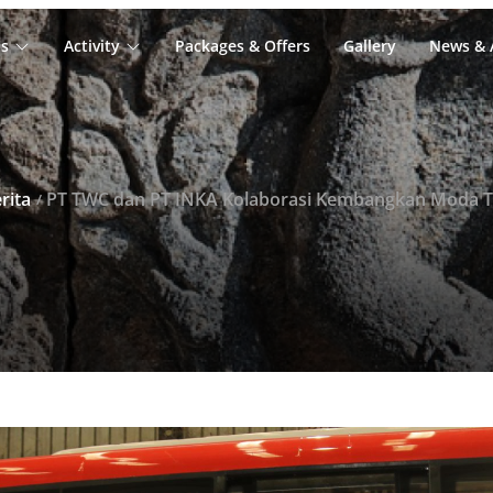
s
Activity
Packages & Offers
Gallery
News & A
rita
PT TWC dan PT INKA Kolaborasi Kembangkan Moda Transportasi Ramah Lingkungan bag