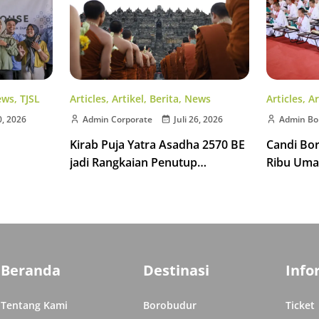
Articles
,
Artikel
,
Berita
,
News
ews
,
TJSL
Articles
,
Ar
Admin Corporate
Juli 26, 2026
0, 2026
Admin Bo
Kirab Puja Yatra Asadha 2570 BE
Candi Bo
jadi Rangkaian Penutup
Ribu Uma
Indonesia Tipitaka Chanting 2570
isata di
Indonesia
BE
Beranda
Destinasi
Info
Tentang Kami
Borobudur
Ticket