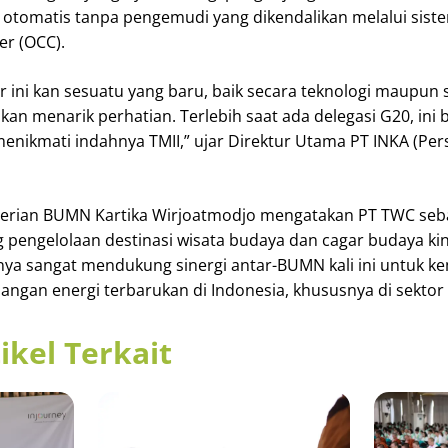
 otomatis tanpa pengemudi yang dikendalikan melalui sist
er (OCC).
ini kan sesuatu yang baru, baik secara teknologi maupun 
akan menarik perhatian. Terlebih saat ada delegasi G20, ini 
enikmati indahnya TMII,” ujar Direktur Utama PT INKA (Per
nterian BUMN Kartika Wirjoatmodjo mengatakan PT TWC se
g pengelolaan destinasi wisata budaya dan cagar budaya kin
nya sangat mendukung sinergi antar-BUMN kali ini untuk k
ngan energi terbarukan di Indonesia, khususnya di sektor 
ikel Terkait