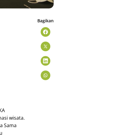
Bagikan
KA
asi wisata.
ja Sama
u