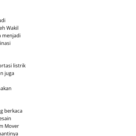
udi
eh Wakil
a menjadi
inasi
asi listrik
un juga
nakan
ng berkaca
esain
am Mover
nantinya