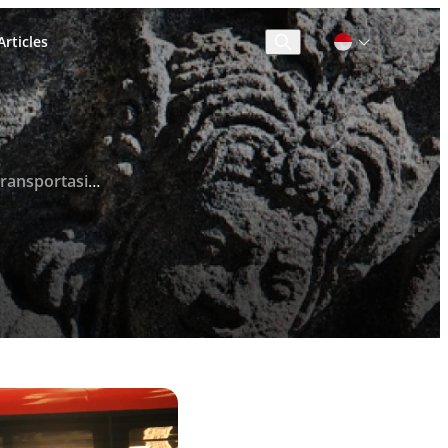
rticles
Cari
i Destinasi Wisata