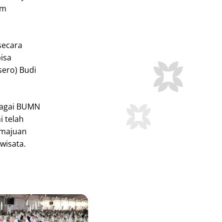
em
secara
bisa
sero) Budi
bagai BUMN
i telah
emajuan
wisata.