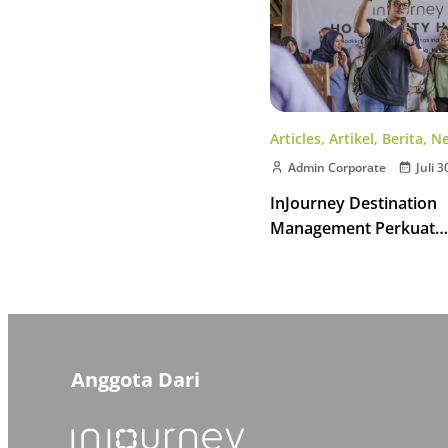
Articles
,
Artikel
,
Berita
,
N
Admin Corporate
Juli 3
InJourney Destination
Management Perkuat
Kompetensi Pemandu W
Kawasan Borobudur
Anggota Dari