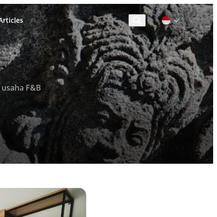
rticles
Cari
 usaha F&B