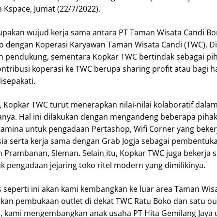
 Kspace, Jumat (22/7/2022).
rupakan wujud kerja sama antara PT Taman Wisata Candi B
 dengan Koperasi Karyawan Taman Wisata Candi (TWC). Di 
 pendukung, sementara Kopkar TWC bertindak sebagai pi
ntribusi koperasi ke TWC berupa sharing profit atau bagi ha
isepakati.
 Kopkar TWC turut menerapkan nilai-nilai kolaboratif dala
a. Hal ini dilakukan dengan mengandeng beberapa pihak,
tamina untuk pengadaan Pertashop, Wifi Corner yang beke
a serta kerja sama dengan Grab Jogja sebagai pembentukan
n Prambanan, Sleman. Selain itu, Kopkar TWC juga bekerja
 pengadaan jejaring toko ritel modern yang dimilikinya.
s seperti ini akan kami kembangkan ke luar area Taman Wisa
an pembukaan outlet di dekat TWC Ratu Boko dan satu out
tu, kami mengembangkan anak usaha PT Hita Gemilang Jaya 