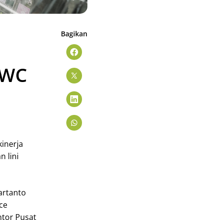
Bagikan
TWC
kinerja
 lini
artanto
ce
ntor Pusat