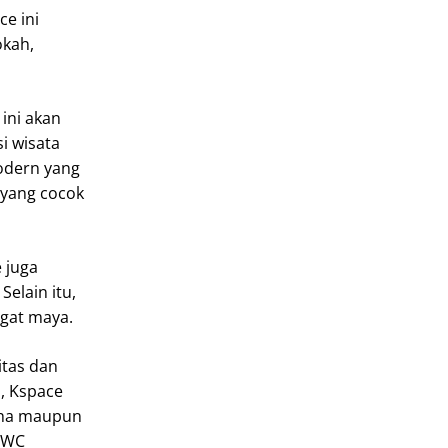
ce ini
okah,
ini akan
i wisata
odern yang
 yang cocok
 juga
elain itu,
agat maya.
itas dan
, Kspace
saha maupun
 TWC