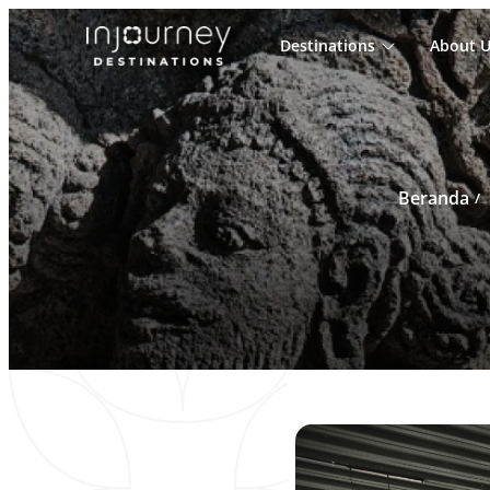
Destinations
About U
Cari
untuk:
Beranda