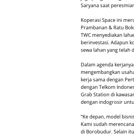
Saryana saat peresmian
Koperasi Space ini me
Prambanan & Ratu Boko
TWC menyediakan lahan
berinvestasi. Adapun ko
sewa lahan yang telah d
Dalam agenda kerjanya,
mengembangkan usahany
kerja sama dengan Per
dengan Telkom Indonesi
Grab Station di kawasa
dengan indogrosir untuk
“Ke depan, model bisni
Kami sudah merencanak
di Borobudur. Selain i