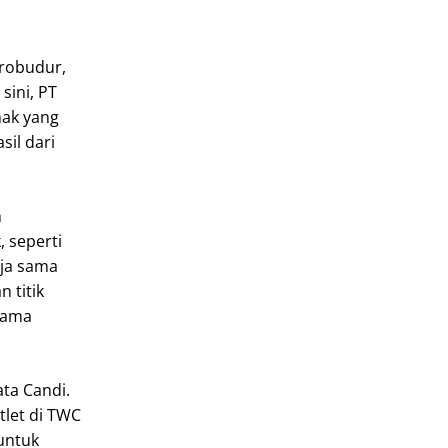
orobudur,
sini, PT
hak yang
sil dari
m
 seperti
rja sama
 titik
 sama
ta Candi.
let di TWC
untuk