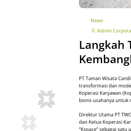
News
Admin Corpora
Langkah 
Kembangk
PT Taman Wisata Cand
transformasi dan modern
Koperasi Karyawan (Ko
bisnis usahanya untuk
Direktur Utama PT TWC
dan Ketua Koperasi K
“Kspace” sebagai satu 