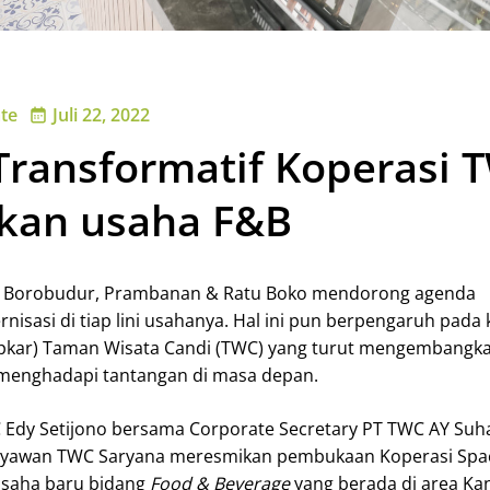
te
Juli 22, 2022
Transformatif Koperasi 
an usaha F&B
i Borobudur, Prambanan & Ratu Boko mendorong agenda
isasi di tiap lini usahanya. Hal ini pun berpengaruh pada 
pkar) Taman Wisata Candi (TWC) yang turut mengembangkan
 menghadapi tantangan di masa depan.
 Edy Setijono bersama Corporate Secretary PT TWC AY Suh
aryawan TWC Saryana meresmikan pembukaan Koperasi Spa
usaha baru bidang
Food & Beverage
yang berada di area Ka