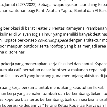
, Jumat (22/7/2022). Sebagai wujud syukur, launching Kspa
ahan santunan bagi Panti Asuhan Yapitu, Bantul dan Al Bar
 berlokasi di barat Teater & Pentas Ramayana Prambanan 
liner di wilayah Jogja Timur yang memiliki banyak destinas
n. Kspace berkonsep
coworking space
dengan arsitektur m
ndoor maupun outdoor serta rooftop yang bisa menjadi area
a di sore hari.
pekerja yang menerapkan kerja fleksibel dan santai. Kspace
 ala café berbahan dasar kopi serta makanan cepat saji. S
n fasilitas wifi yang kencang guna menunjang aktivitas di j
ruang kerja bersama untuk mendukung kebutuhan fleksibil
nan kerja yang semakin tumbuh dan berkembang. Selain itu
wa koperasi bias terus berkembang, baik dari sisi bisnis u
i koperasi ke depannya,” terang Ketua Koperasi Karyawan