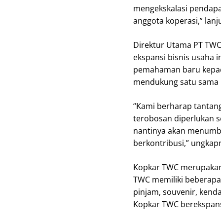
mengekskalasi pendapat
anggota koperasi,” lanj
Direktur Utama PT TWC
ekspansi bisnis usaha i
pemahaman baru kepada
mendukung satu sama l
“Kami berharap tantan
terobosan diperlukan s
nantinya akan menumbu
berkontribusi,” ungkap
Kopkar TWC merupakan 
TWC memiliki beberapa 
pinjam, souvenir, kenda
Kopkar TWC berekspansi