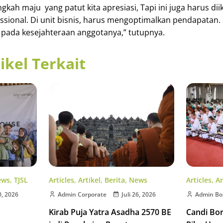
ngkah maju yang patut kita apresiasi, Tapi ini juga harus di
ssional. Di unit bisnis, harus mengoptimalkan pendapatan
s pada kesejahteraan anggotanya,” tutupnya.
ikel Terkait
Articles
,
Artikel
,
Berita
,
News
ews
,
TJSL
Articles
,
Ar
Admin Corporate
Juli 26, 2026
0, 2026
Admin Bo
Kirab Puja Yatra Asadha 2570 BE
Candi Bo