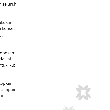
h seluruh
lakukan
an konsep
ng
robosan-
al ini
tuk ikut
Kopkar
i simpan
ini,
.