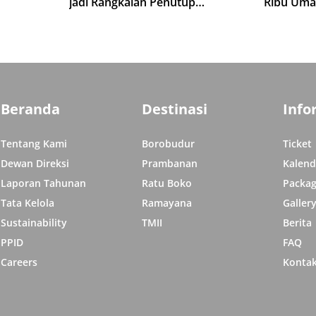
jadi Rangkaian Penutup
Ribu Uma
Indonesia Tipitaka Chanting 2570
isata di
Indonesia
BE
Beranda
Destinasi
Info
Tentang Kami
Borobudur
Ticket
Dewan Direksi
Prambanan
Kalend
Laporan Tahunan
Ratu Boko
Packag
Tata Kelola
Ramayana
Galler
Sustainability
TMII
Berita
PPID
FAQ
Careers
Konta