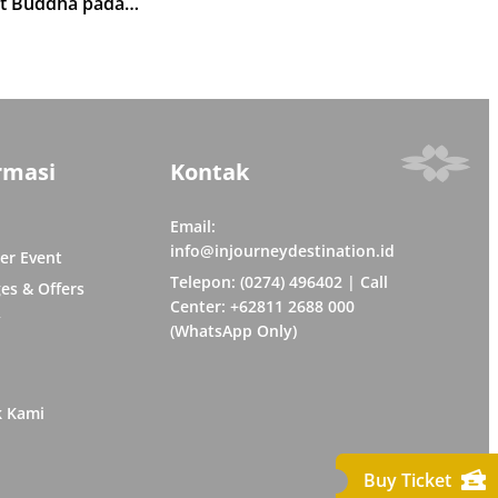
t Buddha pada
 Tipitaka Chanting 2026
rmasi
Kontak
Email:
info@injourneydestination.id
er Event
Telepon: (0274) 496402 | Call
es & Offers
Center: +62811 2688 000
y
(WhatsApp Only)
k Kami
Buy Ticket