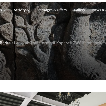
s
Activity
Packages & Offers
Gallery
News & A
Berita
Langkah Transformatif Koperasi TWC Kembangkan