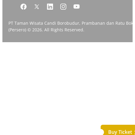
PT Taman Wisata Candi Borobudur, Prambanan dan Ratu Bok
(Persero) © 2026. All Rights Reserved.
Buy Ticket