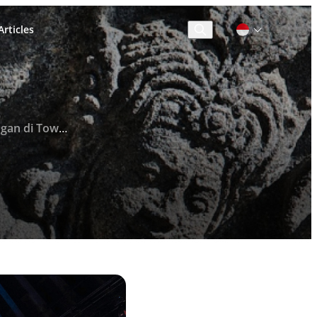
rticles
Cari
ll Meeting #4