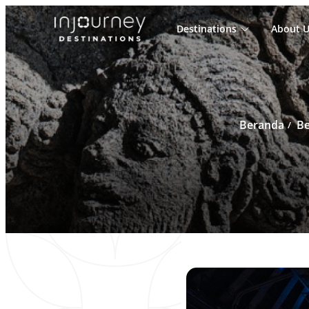
Destinations
About U
Cari
untuk:
Beranda
Be