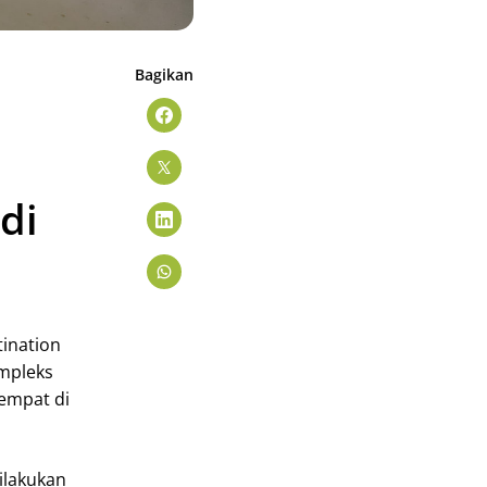
Bagikan
di
ination
ompleks
empat di
ilakukan