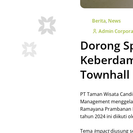
Berita
,
News
Admin Corpora
Dorong Sp
Keberdam
Townhall
PT Taman Wisata Candi
Management menggelar
Ramayana Prambanan Bal
tahun 2024 ini diikuti 
Tema
Impact
diusung s