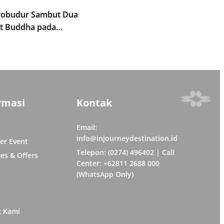
robudur Sambut Dua
t Buddha pada
 Tipitaka Chanting 2026
rmasi
Kontak
Email:
info@injourneydestination.id
er Event
Telepon: (0274) 496402 | Call
es & Offers
Center: +62811 2688 000
y
(WhatsApp Only)
k Kami