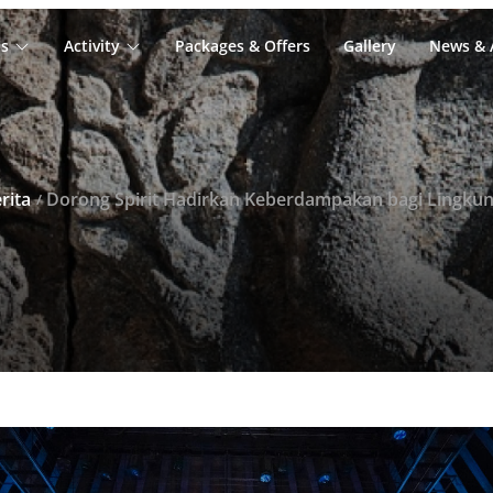
s
Activity
Packages & Offers
Gallery
News & A
rita
Dorong Spirit Hadirkan Keberdampakan bagi Lingkungan di Townha