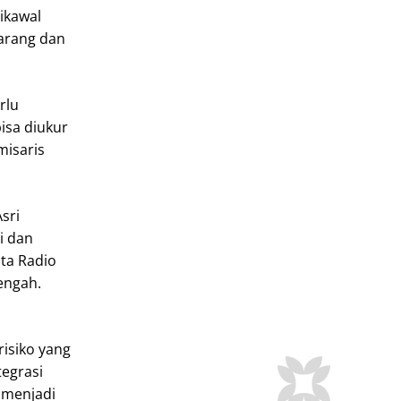
dikawal
karang dan
rlu
bisa diukur
misaris
sri
i dan
pta Radio
engah.
isiko yang
tegrasi
 menjadi