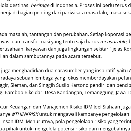
lola destinasi
heritage
di Indonesia. Proses ini perlu terus 
 menjadi bagian penting dari pariwisata masa lalu, masa se
i ada masalah, tantangan dan perubahan. Setiap koporasi pe
ovasi dan transformasi yang tentu saja harus
measurable
, 
erusahaan, karyawan dan juga lingkungan sekitar,” jelas Ko
jan dalam sambutannya pada acara tersebut.
 juga menghadirkan dua narasumber yang inspiratif, yaitu A
Agradaya sebuah lembaga yang fokus memberdayakan petan
ggir, Sleman, dan Singgih Susilo Kartono pendiri dan penci
i Bamboo Bike dari Desa Kandangan, Temanggung, Jawa T
ektur Keuangan dan Manajemen Risiko IDM Joel Siahaan juga
panye
#THINKRISK
untuk mengawali kampanye pengelolaan r
 insan IDM. Menurutnya, pola pengelolaan risiko yang terin
ua pihak untuk mengelola potensi risiko dan mengubahnya