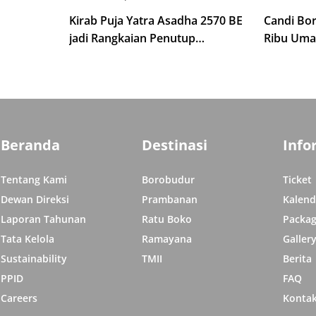
Kirab Puja Yatra Asadha 2570 BE
Candi Bo
jadi Rangkaian Penutup
Ribu Uma
Indonesia Tipitaka Chanting 2570
isata di
Indonesia
BE
Beranda
Destinasi
Info
Tentang Kami
Borobudur
Ticket
Dewan Direksi
Prambanan
Kalend
Laporan Tahunan
Ratu Boko
Packag
Tata Kelola
Ramayana
Galler
Sustainability
TMII
Berita
PPID
FAQ
Careers
Konta