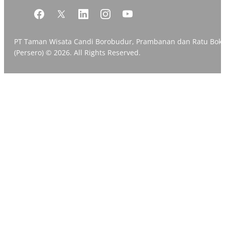
PT Taman Wisata Candi Borobudur, Prambanan dan Ratu Bok
(Persero) © 2026. All Rights Reserved.