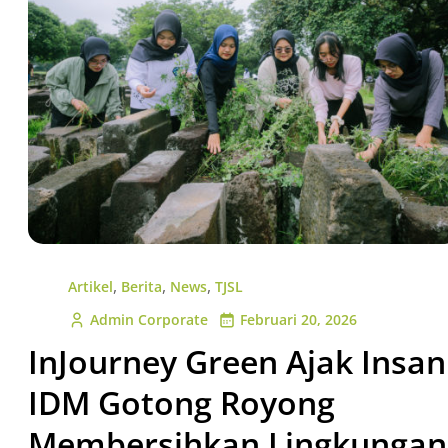
,
,
,
Artikel
Berita
News
TJSL
Admin Corporate
Februari 20, 2026
InJourney Green Ajak Insan
IDM Gotong Royong
Membersihkan Lingkungan