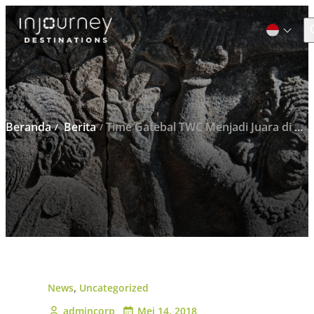
C
Cari
untuk:
Beranda
Berita
Time Gatebal TWC Menjadi Juara di Kejuaraan International di Thailand
,
News
Uncategorized
admincorp
Mei 14, 2018